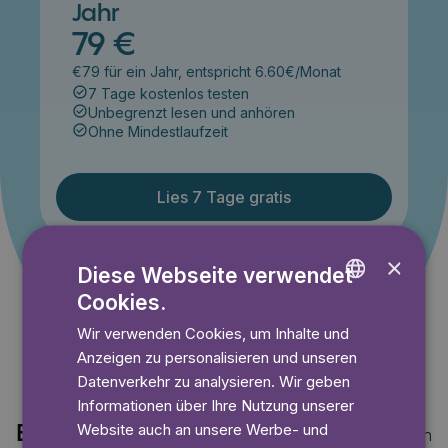
Jahr
79 €
€79 für ein Jahr, entspricht 6.60€/Monat
7 Tage kostenlos testen
Unbegrenzt lesen und anhören
Ohne Mindestlaufzeit
Lies 7 Tage gratis
×
Diese Webseite verwendet
Angebot gültig bis einschließlich 14.09.2026. Nur für
Neukunden.
Cookies.
ENGLISH
Wir verwenden Cookies, um Inhalte und
GERMAN
Anzeigen zu personalisieren und unseren
SWEDISH
Datenverkehr zu analysieren. Wir geben
Informationen über Ihre Nutzung unserer
Website auch an unsere Werbe- und
Entdecke auch
Mehr anzeigen