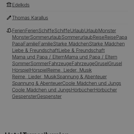
Edelkids
Thomas Karallus
Ferien
Ferien
Schiffe
Schiffe
Urlaub
Urlaub
Monster
Monster
Sommerurlaub
Sommerurlaub
Reise
Reise
Papa
Papa
Familie
Familie
Starke Mädchen
Starke Mädchen
Liebe & Freundschaft
Liebe & Freundschaft
Mama und Papa / Eltern
Mama und Papa / Eltern
Sommer
Sommer
Fahrzeuge
Fahrzeuge
Grusel
Grusel
Hörspiel
Hörspiel
Reime, Lieder, Musik
Reime, Lieder, Musik
Spannung & Abenteuer
Spannung & Abenteuer
Coole Mädchen und Jungs
Coole Mädchen und Jungs
Hörbücher
Hörbücher
Gespenster
Gespenster