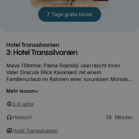
7 Tage gratis hören
Hotel Transsilvanien
3: Hotel Transsilvanien
Mavis (Stimme: Palina Rojinski) überrascht ihren
Vater Dracula (Rick Kavanian) mit einem
Familienurlaub im Rahmen einer luxuriösen Monster-
Kreuzfahrt, damit er auch einmal ausspannen kann
Mehr lessen
und sich nicht nur um das Wohlbefinden der Gäste
seines Hotels kümmern muss.
3-6
‎‎ jahre
Hörbuch
58
Minuten
Hotel Transsilvanien