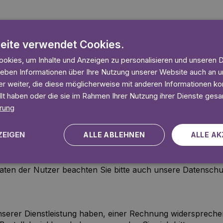
d internationale Urheberrecht. Lylli ist stets darum bemüht
bzw. auf eigene und gemeinfreie Werke zurückzugreifen.
eite verwendet Cookies.
okies, um Inhalte und Anzeigen zu personalisieren und unseren 
Homepage genannten Namen, Bezeichnungen und Logos sind
 geben Informationen über Ihre Nutzung unserer Website auch an
r weiter, die diese möglicherweise mit anderen Informationen kom
llt haben oder die sie im Rahmen Ihrer Nutzung ihrer Dienste ges
erarbeitet und nutzt Ihre Daten nur im Rahmen der gesetzl
rung
rung gilt nur für die Nutzung der von uns angebotenen Web
ichen.de.
ZEIGEN
ALLE ABLEHNEN
ALLE AK
 dass die Datenübertragung im Internet Sicherheitslücken
Schutz vor dem Zugriff Dritter nicht möglich ist. Für den U
en der Nutzer beachten Sie bitte auch unsere Datenschu
serer Dienstleistung haben, einer Rechnung widersprech