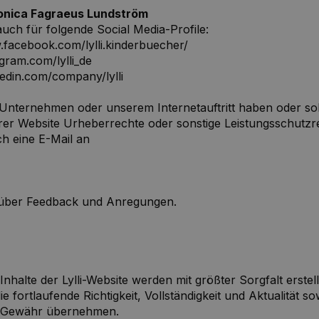
onica Fagraeus Lundström
auch für folgende Social Media-Profile:
facebook.com/lylli.kinderbuecher/
agram.com/lylli_de
nkedin.com/company/lylli
nternehmen oder unserem Internetauftritt haben oder soll
erer Website Urheberrechte oder sonstige Leistungsschutzr
ch eine E-Mail an
 über Feedback und Anregungen.
nhalte der Lylli-Website werden mit größter Sorgfalt erstell
ie fortlaufende Richtigkeit, Vollständigkeit und Aktualität s
ei Gewähr übernehmen.