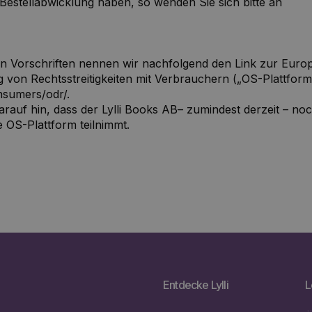
Bestellabwicklung haben, so wenden Sie sich bitte an
n Vorschriften nennen wir nachfolgend den Link zur Europ
g von Rechtsstreitigkeiten mit Verbrauchern („OS-Plattform
nsumers/odr/.
arauf hin, dass der Lylli Books AB– zumindest derzeit – noc
e OS-Plattform teilnimmt.
Entdecke Lylli
L