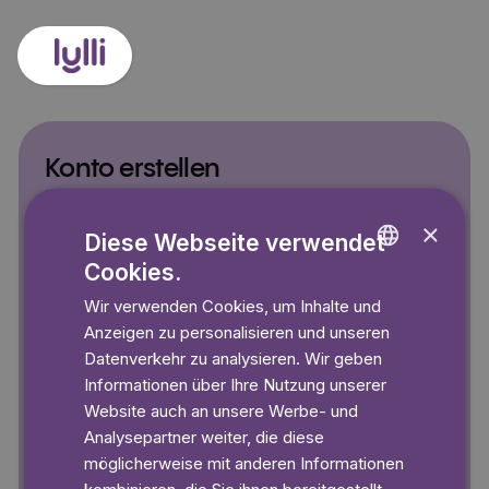
Konto erstellen
7 Tage kostenlos testen. Ohne Kündigungsfrist.
×
🎁
Rabattcode hinzufügen
Diese Webseite verwendet
Cookies.
ENGLISH
Wir verwenden Cookies, um Inhalte und
GERMAN
Anzeigen zu personalisieren und unseren
Deine Mail-Adresse
SWEDISH
Datenverkehr zu analysieren. Wir geben
Informationen über Ihre Nutzung unserer
Website auch an unsere Werbe- und
Dein Passwort
Benutze mindestens 8 Zeichen
Analysepartner weiter, die diese
Ich akzeptiere Lyllis
Nutzungsbestimmungen
und
möglicherweise mit anderen Informationen
Datenschutzerklärung