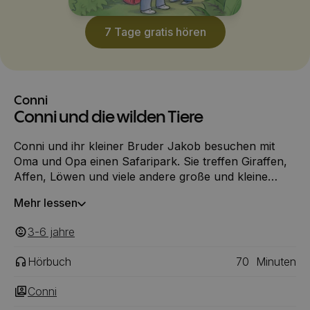
7 Tage gratis hören
Conni
Conni und die wilden Tiere
Conni und ihr kleiner Bruder Jakob besuchen mit
Oma und Opa einen Safaripark. Sie treffen Giraffen,
Affen, Löwen und viele andere große und kleine
Tiere. Conni erfährt viel über die Aufzucht, die
Mehr lessen
Haltung und den Schutz wilder Tiere. Und danach
wissen alle auch, dass Affen sich gerne selbst
3-6
‎‎ jahre
fotografieren und dass Ziegen ganz schön frech
werden können!
Hörbuch
70
Minuten
Conni