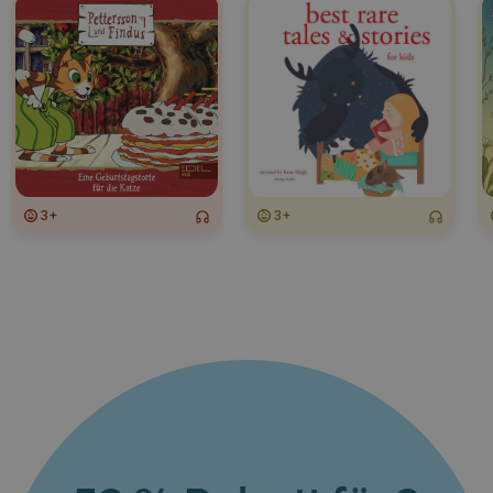
3+
3+