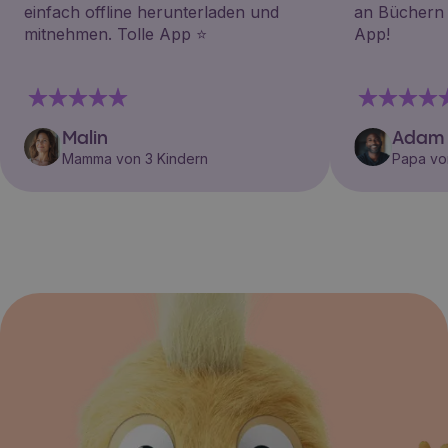
einfach offline herunterladen und
an Büchern i
mitnehmen. Tolle App ⭐️
App!
Malin
Adam
Mamma von 3 Kindern
Papa vo