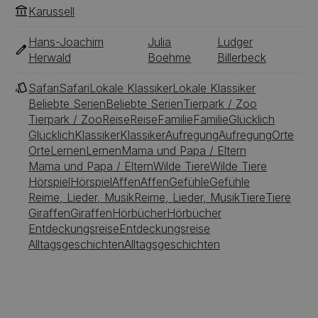
Karussell
Hans-Joachim
Julia
Ludger
Herwald
Boehme
Billerbeck
Safari
Safari
Lokale Klassiker
Lokale Klassiker
Beliebte Serien
Beliebte Serien
Tierpark / Zoo
Tierpark / Zoo
Reise
Reise
Familie
Familie
Glücklich
Glücklich
Klassiker
Klassiker
Aufregung
Aufregung
Orte
Orte
Lernen
Lernen
Mama und Papa / Eltern
Mama und Papa / Eltern
Wilde Tiere
Wilde Tiere
Hörspiel
Hörspiel
Affen
Affen
Gefühle
Gefühle
Reime, Lieder, Musik
Reime, Lieder, Musik
Tiere
Tiere
Giraffen
Giraffen
Hörbücher
Hörbücher
Entdeckungsreise
Entdeckungsreise
Alltagsgeschichten
Alltagsgeschichten