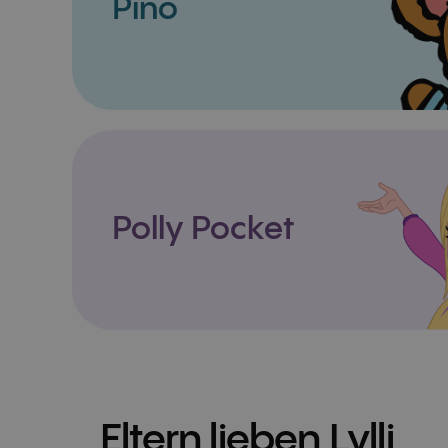
Pino
Polly Pocket
Eltern lieben Lylli