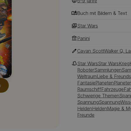
6-9
‎‎ jahre
Buch mit Bildern & Text
Star Wars
Panini
Cavan Scott
Walker Q. L
Star Wars
Star Wars
Krieg
Roboter
Sammlungen
Sam
Weltraum
Liebe & Freunds
Fantasie
Planeten
Planete
n
Raumschiff
Fahrzeuge
Fa
Schwierige Themen
Span
Spannung
Spannung
Wiss
Helden
Helden
Magie & My
Freunde