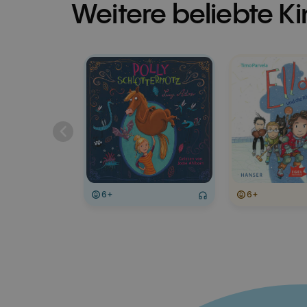
Weitere beliebte K
6+
6+