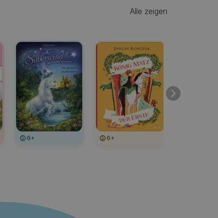
Alle zeigen
6+
6+
6+