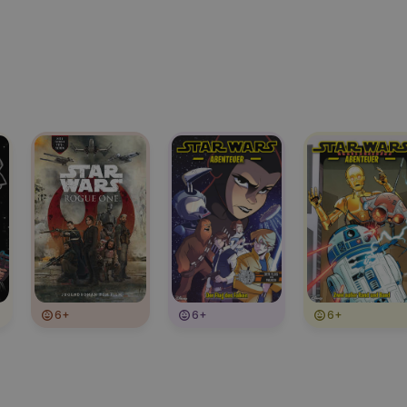
6+
6+
6+