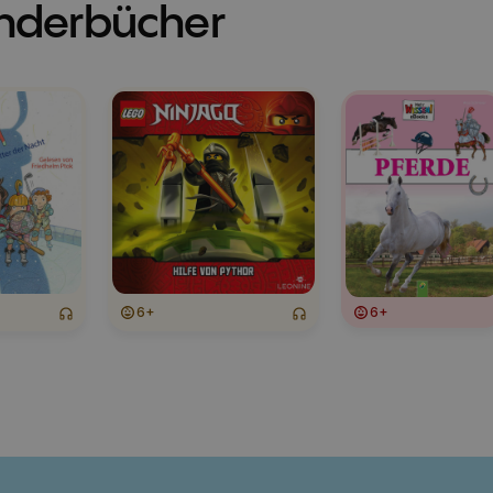
inderbücher
6+
6+