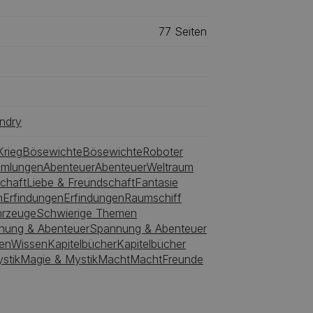
77
‎‎ Seiten
andry
Krieg
Bösewichte
Bösewichte
Roboter
mlungen
Abenteuer
Abenteuer
Weltraum
chaft
Liebe & Freundschaft
Fantasie
n
Erfindungen
Erfindungen
Raumschiff
hrzeuge
Schwierige Themen
nung & Abenteuer
Spannung & Abenteuer
en
Wissen
Kapitelbücher
Kapitelbücher
stik
Magie & Mystik
Macht
Macht
Freunde