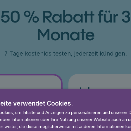
50 % Rabatt für 3
Monate
7 Tage kostenlos testen, jederzeit kündigen.
Jahr
79 €
eite verwendet Cookies.
ang 50% Rabatt
€79 für ein Jahr, entsprich
okies, um Inhalte und Anzeigen zu personalisieren und unseren 
esten
7 Tage kostenlos testen
 geben Informationen über Ihre Nutzung unserer Website auch an
und anhören
Unbegrenzt lesen und anhö
r weiter, die diese möglicherweise mit anderen Informationen kom
eit
Ohne Mindestlaufzeit