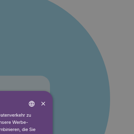
×
t 6.60€/Monat
Datenverkehr zu
ENGLISH
 unsere Werbe-
GERMAN
ren
binieren, die Sie