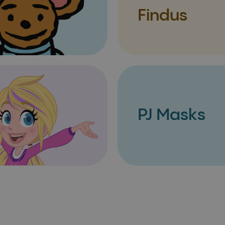
Findus
PJ Masks