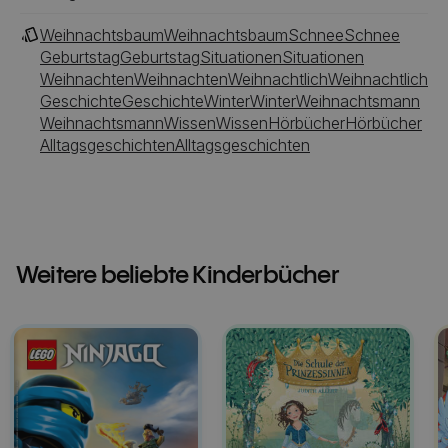
Weihnachtsbaum
Weihnachtsbaum
Schnee
Schnee
Geburtstag
Geburtstag
Situationen
Situationen
Weihnachten
Weihnachten
Weihnachtlich
Weihnachtlich
Geschichte
Geschichte
Winter
Winter
Weihnachtsmann
Weihnachtsmann
Wissen
Wissen
Hörbücher
Hörbücher
Alltagsgeschichten
Alltagsgeschichten
Weitere beliebte Kinderbücher