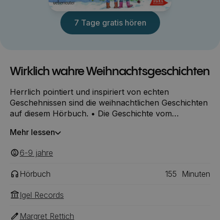
7 Tage gratis hören
Wirklich wahre Weihnachtsgeschichten
Herrlich pointiert und inspiriert von echten
Geschehnissen sind die weihnachtlichen Geschichten
auf diesem Hörbuch. • Die Geschichte vom
Weihnachtsbraten • Die Geschichte vom
Mehr lessen
Lamettabaum • Die Geschichte vom Strolch • Die
Schlüsselgeschichte • Eine Nikolausgeschichte •
6-9
‎‎ jahre
Weihnachten im Schnee • Karpfenzauber • Das
Familienerbstück • Der richtige Weihnachtsmann •
Hörbuch
155
Minuten
Als Weihnachten ausfiel • Post für den alten Mann •
Der Weihnachtsgeburtstag und viele andere
Igel Records
Margret Rettich