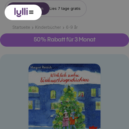
Konto erstellen
Lies 7 tage gratis
Startseite
Kinderbücher
6-9
år
50% Rabatt für 3 Monat