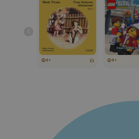
6+
6+