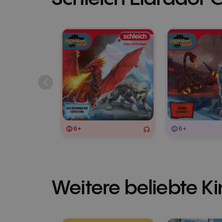
6+
6+
Weitere beliebte K