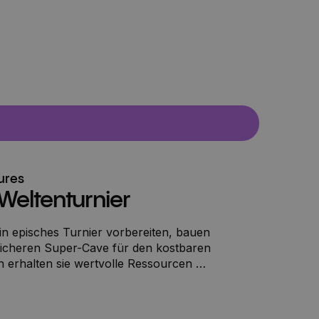
ures
Weltenturnier
in episches Turnier vorbereiten, bauen
 sicheren Super-Cave für den kostbaren
h erhalten sie wertvolle Ressourcen –
o viel Baumaterial? Die Arena in der
lt, der Wettkampf beginnt. Während
 die Vorherrschaft kämpfen und alle