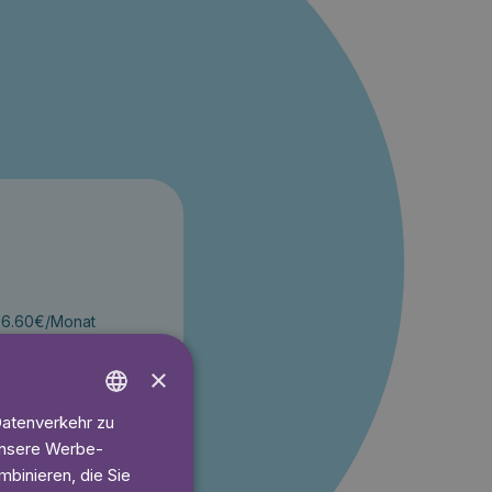
t 6.60€/Monat
ren
×
Datenverkehr zu
ENGLISH
 unsere Werbe-
 gratis
GERMAN
binieren, die Sie