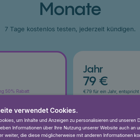
Monate
7 Tage kostenlos testen, jederzeit kündigen.
Jahr
79 €
ang 50% Rabatt
€79 für ein Jahr, entsprich
esten
7 Tage kostenlos testen
und anhören
Unbegrenzt lesen und anhö
eite verwendet Cookies.
eit
Ohne Mindestlaufzeit
okies, um Inhalte und Anzeigen zu personalisieren und unseren 
 geben Informationen über Ihre Nutzung unserer Website auch an
 Tage gratis
Lies 7 Tage
r weiter, die diese möglicherweise mit anderen Informationen kom