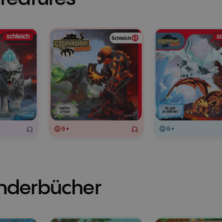
6+
6+
inderbücher