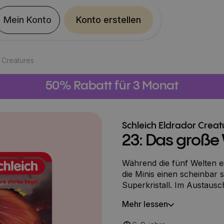
Mein Konto
Konto erstellen
 Creatures
50% Rabatt für 3 Monat
Schleich Eldrador Creat
23: Das große 
Während die fünf Welten e
die Minis einen scheinbar
Superkristall. Im Austausc
doch wofür brauchen sie s
Mehr lessen
Lavawelt wird fertiggestel
Champions aller Welten um