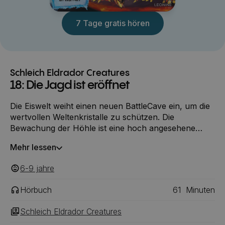
7 Tage gratis hören
Schleich Eldrador Creatures
18: Die Jagd ist eröffnet
Die Eiswelt weiht einen neuen BattleCave ein, um die
wertvollen Weltenkristalle zu schützen. Die
Bewachung der Höhle ist eine hoch angesehene
Aufgabe, aber nicht jede Creature ist dafür geeignet.
Mehr lessen
Um an einen begehrten Weltenkristall zu kommen,
wollen die Eis-Creatures die Schattenwelt
6-9
‎‎ jahre
überzeugen, ihren gestohlenen Weltenkristall im
neuen Eis-Cave sicher zu verwahren.
Hörbuch
61
Minuten
Währenddessen ist auch die Lavawelt auf der Suche
nach weiteren Weltenkristallen und diese führt sie zu
Schleich Eldrador Creatures
Goldor ins Niemandsland ?