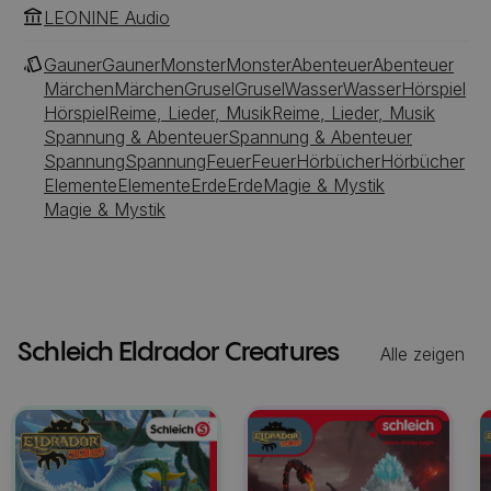
LEONINE Audio
Gauner
Gauner
Monster
Monster
Abenteuer
Abenteuer
Märchen
Märchen
Grusel
Grusel
Wasser
Wasser
Hörspiel
Hörspiel
Reime, Lieder, Musik
Reime, Lieder, Musik
Spannung & Abenteuer
Spannung & Abenteuer
Spannung
Spannung
Feuer
Feuer
Hörbücher
Hörbücher
Elemente
Elemente
Erde
Erde
Magie & Mystik
Magie & Mystik
Schleich Eldrador Creatures
Alle zeigen