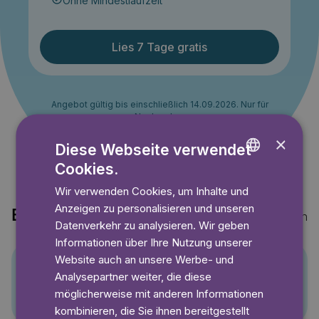
Ohne Mindestlaufzeit
Lies 7 Tage gratis
Angebot gültig bis einschließlich 14.09.2026. Nur für
Neukunden.
×
Diese Webseite verwendet
Cookies.
ENGLISH
Wir verwenden Cookies, um Inhalte und
GERMAN
Anzeigen zu personalisieren und unseren
Entdecke auch
Mehr anzeigen
SWEDISH
Datenverkehr zu analysieren. Wir geben
Informationen über Ihre Nutzung unserer
Website auch an unsere Werbe- und
Analysepartner weiter, die diese
Pino
möglicherweise mit anderen Informationen
kombinieren, die Sie ihnen bereitgestellt