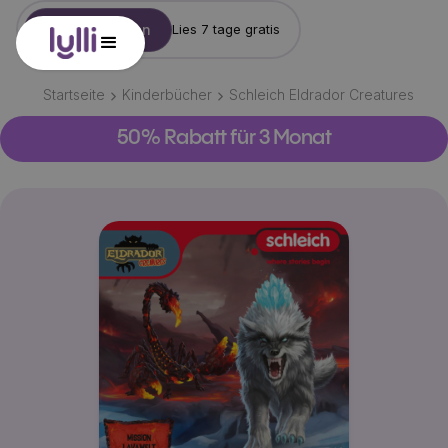
Konto erstellen
Lies 7 tage gratis
Startseite
Kinderbücher
Schleich Eldrador Creatures
50% Rabatt für 3 Monat