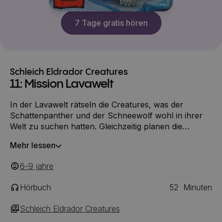
7 Tage gratis hören
Schleich Eldrador Creatures
11: Mission Lavawelt
In der Lavawelt rätseln die Creatures, was der
Schattenpanther und der Schneewolf wohl in ihrer
Welt zu suchen hatten. Gleichzeitig planen die
Creatures in der Eiswelt, einen erneuten Versuch,
Mehr lessen
das mächtige Eldradorium aus der alten Mine in der
Lavawelt zu bergen.
6-9
‎‎ jahre
Hörbuch
52
Minuten
Schleich Eldrador Creatures