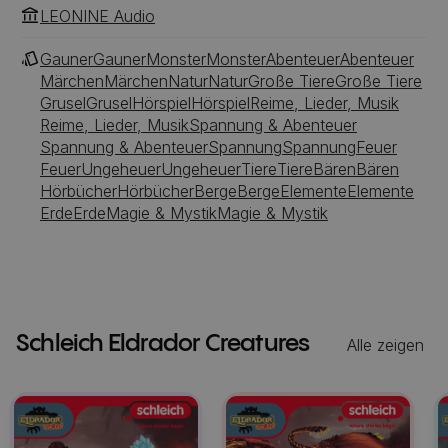
LEONINE Audio
Gauner
Gauner
Monster
Monster
Abenteuer
Abenteuer
Märchen
Märchen
Natur
Natur
Große Tiere
Große Tiere
Grusel
Grusel
Hörspiel
Hörspiel
Reime, Lieder, Musik
Reime, Lieder, Musik
Spannung & Abenteuer
Spannung & Abenteuer
Spannung
Spannung
Feuer
Feuer
Ungeheuer
Ungeheuer
Tiere
Tiere
Bären
Bären
Hörbücher
Hörbücher
Berge
Berge
Elemente
Elemente
Erde
Erde
Magie & Mystik
Magie & Mystik
Schleich Eldrador Creatures
Alle zeigen