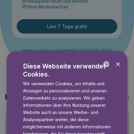
Unbegrenzt lesen und anhören
Ohne Mindestlaufzeit
Lies 7 Tage gratis
Angebot gültig bis einschließlich 14.09.2026. Nur für
Neukunden.
×
Diese Webseite verwendet
Cookies.
ENGLISH
Wir verwenden Cookies, um Inhalte und
GERMAN
Anzeigen zu personalisieren und unseren
SWEDISH
Entdecke auch
Mehr anzeigen
Datenverkehr zu analysieren. Wir geben
Informationen über Ihre Nutzung unserer
Website auch an unsere Werbe- und
Analysepartner weiter, die diese
Pino
möglicherweise mit anderen Informationen
kombinieren, die Sie ihnen bereitgestellt