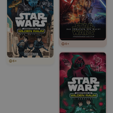
6+
6+