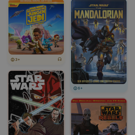
3+
6+