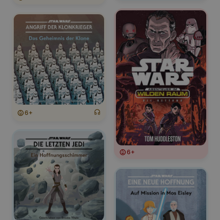
6+
6+