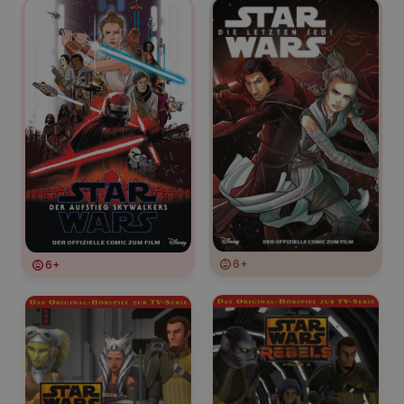
6+
6+