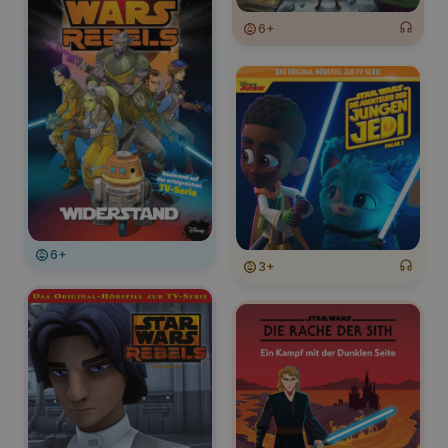
6+
6+
3+