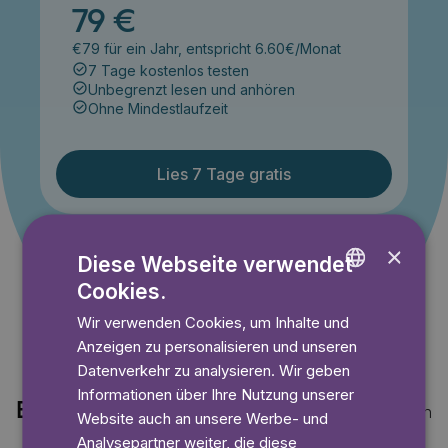
79 €
€79 für ein Jahr, entspricht 6.60€/Monat
7 Tage kostenlos testen
Unbegrenzt lesen und anhören
Ohne Mindestlaufzeit
Lies 7 Tage gratis
×
Angebot gültig bis einschließlich 14.09.2026. Nur für
Diese Webseite verwendet
Neukunden.
Cookies.
ENGLISH
Wir verwenden Cookies, um Inhalte und
GERMAN
Anzeigen zu personalisieren und unseren
SWEDISH
Datenverkehr zu analysieren. Wir geben
Informationen über Ihre Nutzung unserer
Entdecke auch
Mehr anzeigen
Website auch an unsere Werbe- und
Analysepartner weiter, die diese