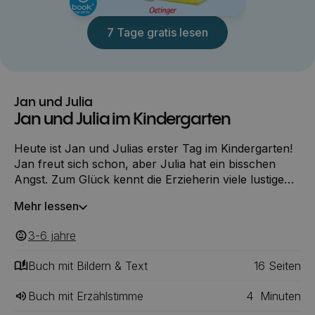
7 Tage gratis lesen
Jan und Julia
Jan und Julia im Kindergarten
Heute ist Jan und Julias erster Tag im Kindergarten!
Jan freut sich schon, aber Julia hat ein bisschen
Angst. Zum Glück kennt die Erzieherin viele lustige
Spiele, und Julia findet auch gleich eine neue
Mehr lessen
Freundin. Jetzt will sie jeden Tag in den Kindergarten
gehen! In diesem interaktiven E-Book erleben Jan
3-6
‎‎ jahre
und Julia ein spannendes Abenteuer aus dem
Kindergarten-Alltag, das dank zahlreicher Sounds
Buch mit Bildern & Text
16
‎‎ Seiten
und liebevoller Animationen zu einem ganz
besonderen Leseerlebnis wird.
Buch mit Erzählstimme
4
Minuten