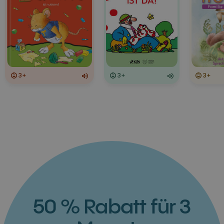
3+
3+
3+
50 % Rabatt für 3