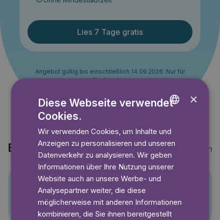
Lies 7 Tage gratis
Angebot gültig bis einschließlich 14.09.2026. Nur für
Neukunden.
×
Diese Webseite verwendet
Cookies.
ENGLISH
Wir verwenden Cookies, um Inhalte und
GERMAN
Anzeigen zu personalisieren und unseren
Entdecke auch
Mehr anzeigen
SWEDISH
Datenverkehr zu analysieren. Wir geben
Informationen über Ihre Nutzung unserer
Website auch an unsere Werbe- und
Analysepartner weiter, die diese
Pino
möglicherweise mit anderen Informationen
kombinieren, die Sie ihnen bereitgestellt