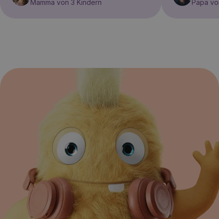
Mamma von 3 Kindern
Papa vo