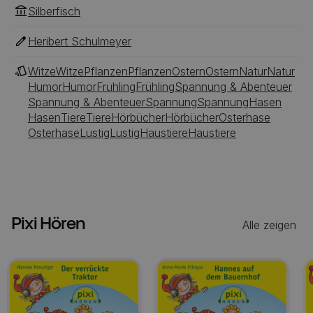
Silberfisch
Heribert Schulmeyer
Witze
Witze
Pflanzen
Pflanzen
Ostern
Ostern
Natur
Natur
Humor
Humor
Frühling
Frühling
Spannung & Abenteuer
Spannung & Abenteuer
Spannung
Spannung
Hasen
Hasen
Tiere
Tiere
Hörbücher
Hörbücher
Osterhase
Osterhase
Lustig
Lustig
Haustiere
Haustiere
Pixi Hören
Alle zeigen