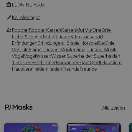
LEONINE Audio
Kai Medinger
Roboter
Roboter
Katzen
Katzen
Mut
Mut
Orte
Orte
Liebe & Freundschaft
Liebe & Freundschaft
Erfindungen
Erfindungen
Hörspiel
Hörspiel
Gefühle
Gefühle
Reime, Lieder, Musik
Reime, Lieder, Musik
Vögel
Vögel
Wissen
Wissen
Superhelden
Superhelden
Tiere
Tiere
Hörbücher
Hörbücher
Stadt
Stadt
Haustiere
Haustiere
Helden
Helden
Freunde
Freunde
PJ Masks
Alle zeigen