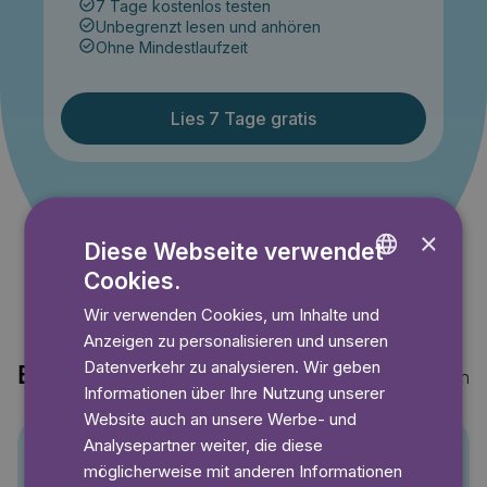
7 Tage kostenlos testen
Unbegrenzt lesen und anhören
Ohne Mindestlaufzeit
Lies 7 Tage gratis
Angebot gültig bis einschließlich 14.09.2026. Nur für
Neukunden.
×
Diese Webseite verwendet
Cookies.
ENGLISH
Wir verwenden Cookies, um Inhalte und
GERMAN
Anzeigen zu personalisieren und unseren
SWEDISH
Datenverkehr zu analysieren. Wir geben
Entdecke auch
Mehr anzeigen
Informationen über Ihre Nutzung unserer
Website auch an unsere Werbe- und
Analysepartner weiter, die diese
möglicherweise mit anderen Informationen
Pino