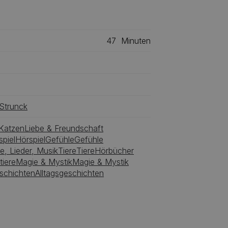
im Puppenhaus das Beste aus einem
47
Minuten
Strunck
Katzen
Liebe & Freundschaft
spiel
Hörspiel
Gefühle
Gefühle
e, Lieder, Musik
Tiere
Tiere
Hörbücher
tiere
Magie & Mystik
Magie & Mystik
eschichten
Alltagsgeschichten