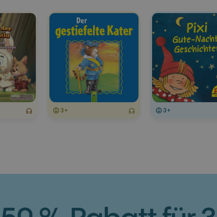
3+
3+