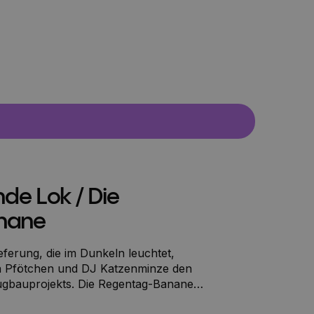
nde Lok / Die
nane
eferung, die im Dunkeln leuchtet,
a Pfötchen und DJ Katzenminze den
. Die Regentag-Banane
ssen sich von einer glitzernden