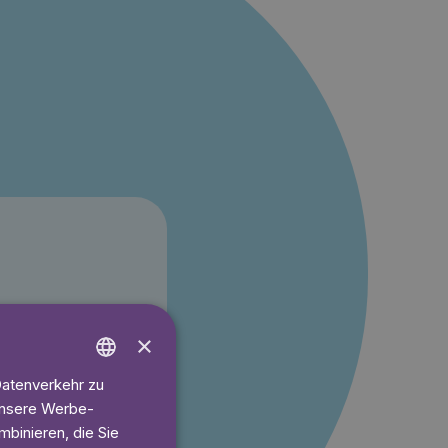
t 6.60€/Monat
×
ren
Datenverkehr zu
ENGLISH
 unsere Werbe-
GERMAN
binieren, die Sie