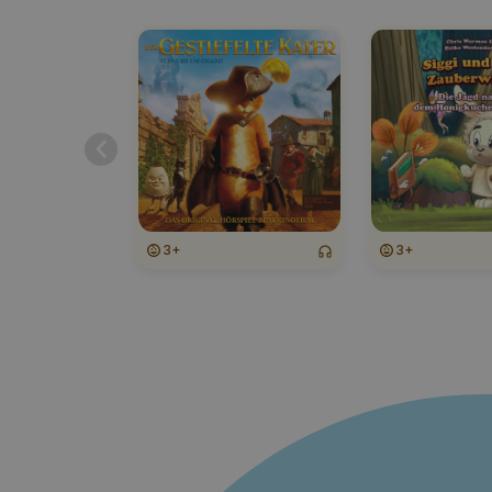
3+
3+