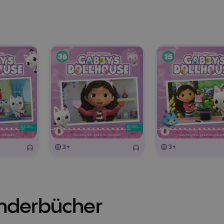
e
3+
3+
inderbücher