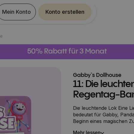
Mein Konto
Konto erstellen
se
50% Rabatt für 3 Monat
Gabby`s Dollhouse
11: Die leuchte
Regentag-Ba
Die leuchtende Lok Eine Li
bedeutet für Gabby, Pand
Beginn eines magischen Zugbauprojekts
Gabby und ihre Freunde la
Mehr lessen