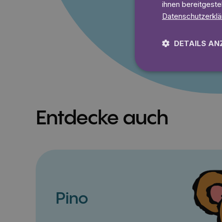
Lies 7
ihnen bereitgeste
Datenschutzerklä
DETAILS AN
Entdecke auch
Pino