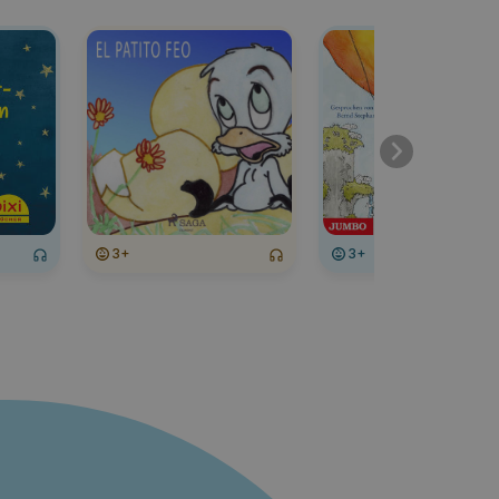
3+
3+