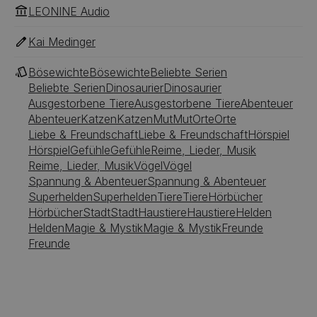
LEONINE Audio
Kai Medinger
Bösewichte
Bösewichte
Beliebte Serien
Beliebte Serien
Dinosaurier
Dinosaurier
Ausgestorbene Tiere
Ausgestorbene Tiere
Abenteuer
Abenteuer
Katzen
Katzen
Mut
Mut
Orte
Orte
Liebe & Freundschaft
Liebe & Freundschaft
Hörspiel
Hörspiel
Gefühle
Gefühle
Reime, Lieder, Musik
Reime, Lieder, Musik
Vögel
Vögel
Spannung & Abenteuer
Spannung & Abenteuer
Superhelden
Superhelden
Tiere
Tiere
Hörbücher
Hörbücher
Stadt
Stadt
Haustiere
Haustiere
Helden
Helden
Magie & Mystik
Magie & Mystik
Freunde
Freunde