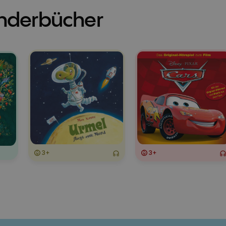
inderbücher
3+
3+