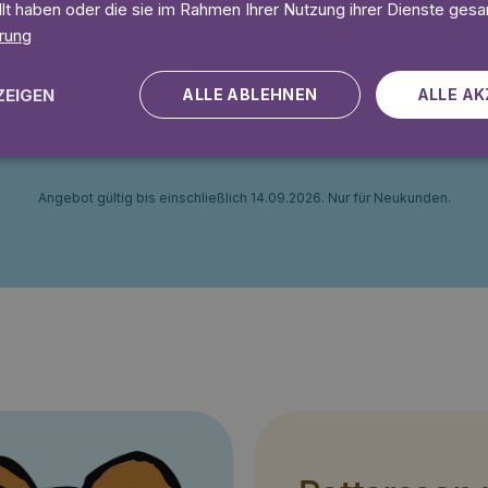
llt haben oder die sie im Rahmen Ihrer Nutzung ihrer Dienste ges
eit
Ohne Mindestlaufzeit
rung
 Tage gratis
Lies 7 Tage
ZEIGEN
ALLE ABLEHNEN
ALLE AK
Angebot gültig bis einschließlich 14.09.2026. Nur für Neukunden.