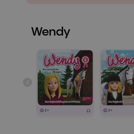
Wendy
3+
3+