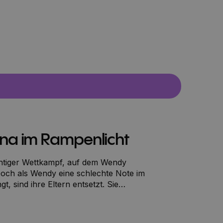
 Sina im Rampenlicht
chtiger Wettkampf, auf dem Wendy
 Doch als Wendy eine schlechte Note im
, sind ihre Eltern entsetzt. Sie
ss sie nur mitreiten darf, wenn sie im
te Note schreibt.