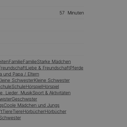
57
Minuten
iten
Familie
Familie
Starke Mädchen
Freundschaft
Liebe & Freundschaft
Pferde
 und Papa / Eltern
leine Schwester
Kleine Schwester
chule
Schule
Hörspiel
Hörspiel
e, Lieder, Musik
Sport & Aktivitäten
wister
Geschwister
gs
Coole Mädchen und Jungs
t
Tiere
Tiere
Hörbücher
Hörbücher
Schwester