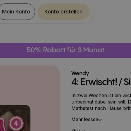
Mein Konto
Konto erstellen
50% Rabatt für 3 Monat
Wendy
4: Erwischt! /
In zwei Wochen ist ein wi
unbedingt dabei sein will.
Mathetest nach Hause bringt
machen ihr zur Auflage, da
Mehr lessen
nächsten Mathetest eine gu