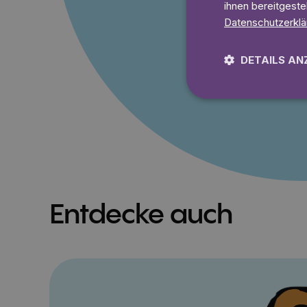
ihnen bereitgeste
Ohne Mindestlaufz
Datenschutzerklä
Lies 7
DETAILS AN
Entdecke auch