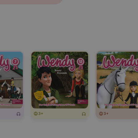
3+
3+