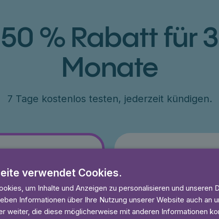
50 % Rabatt für 3
Monate
7 Tage kostenlos testen, jederzeit kündigen.
Jahr
eite verwendet Cookies.
79 €
okies, um Inhalte und Anzeigen zu personalisieren und unseren 
ang 50% Rabatt
€79 für ein Jahr, entsprich
 geben Informationen über Ihre Nutzung unserer Website auch an
esten
7 Tage kostenlos testen
r weiter, die diese möglicherweise mit anderen Informationen kom
und anhören
Unbegrenzt lesen und anhö