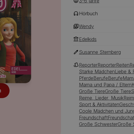
3-6
‎‎ jahre
Hörbuch
Wendy
Edelkids
Susanne Sternberg
Reporter
Reporter
Reiten
Re
Starke Mädchen
Liebe & 
Pferde
Berufe
Berufe
Mama
Mama und Papa / Eltern
K
n
Große Tiere
Große Tiere
S
Reime, Lieder, Musik
Reim
Sport & Aktivitäten
Gesch
Coole Mädchen und Jun
Freundschaft
Freundschaf
Große Schwester
Große 