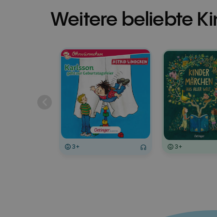
Weitere beliebte K
3+
3+