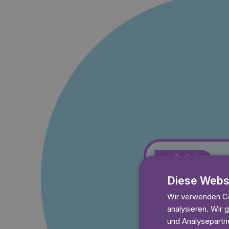
⭐️ Beliebt
Monat
Diese Webs
4,50 €
Wir verwenden Co
Erhalte 3 Monate l
analysieren. Wir
7 Tage kostenlos t
und Analysepartne
Unbegrenzt lesen 