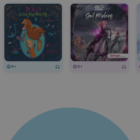
6+
6+