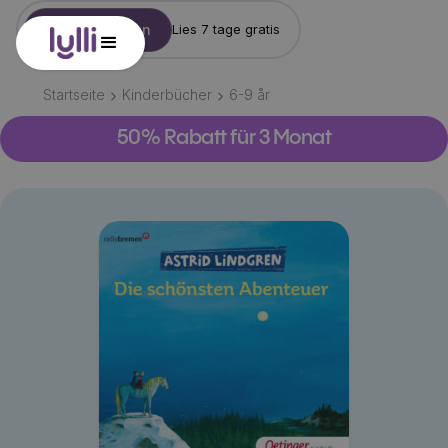
Konto erstellen
Lies 7 tage gratis
Startseite
Kinderbücher
6-9
år
50% Rabatt für 3 Monat