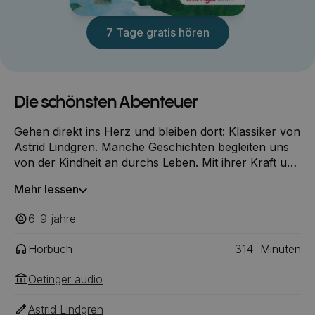
7 Tage gratis hören
Die schönsten Abenteuer
Gehen direkt ins Herz und bleiben dort: Klassiker von
Astrid Lindgren. Manche Geschichten begleiten uns
von der Kindheit an durchs Leben. Mit ihrer Kraft und
besonderen Wärme schenken Die Brüder
Mehr lessen
Löwenherz, Ronja Räubertochter und Mio mein Mio
auch den heutigen Kindern Mut, Vertrauen und
6-9
‎‎ jahre
Trost.
Hörbuch
314
Minuten
Oetinger audio
Astrid Lindgren