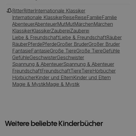
Ritter
Ritter
Internationale Klassiker
Internationale Klassiker
Reise
Reise
Familie
Familie
Abenteuer
Abenteuer
Mut
Mut
Märchen
Märchen
Klassiker
Klassiker
Zauberei
Zauberei
Liebe & Freundschaft
Liebe & Freundschaft
Räuber
Räuber
Pferde
Pferde
Großer Bruder
Großer Bruder
Fantasie
Fantasie
Große Tiere
Große Tiere
Gefühle
Gefühle
Geschwister
Geschwister
Spannung & Abenteuer
Spannung & Abenteuer
Freundschaft
Freundschaft
Tiere
Tiere
Hörbücher
Hörbücher
Kinder und Eltern
Kinder und Eltern
Magie & Mystik
Magie & Mystik
Weitere beliebte Kinderbücher