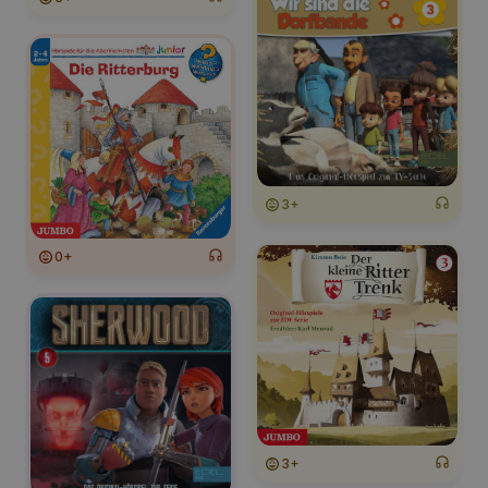
3+
0+
3+