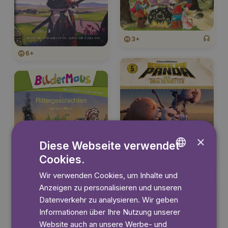
3+
6+
×
Diese Webseite verwendet
Cookies.
3+
ENGLISH
Wir verwenden Cookies, um Inhalte und
GERMAN
Anzeigen zu personalisieren und unseren
SWEDISH
Datenverkehr zu analysieren. Wir geben
3+
Informationen über Ihre Nutzung unserer
Website auch an unsere Werbe- und