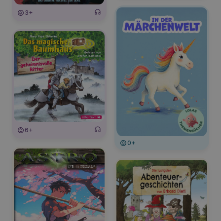
3+
6+
0+