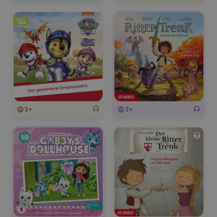
3+
3+