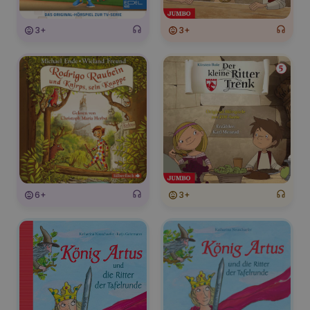
3+
3+
6+
3+