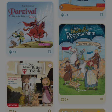
3+
6+
6+
3+