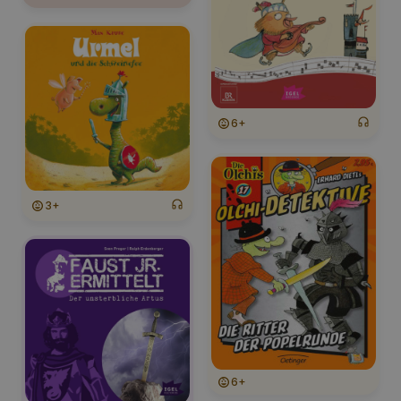
6+
3+
6+