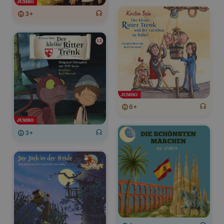
3+
6+
3+