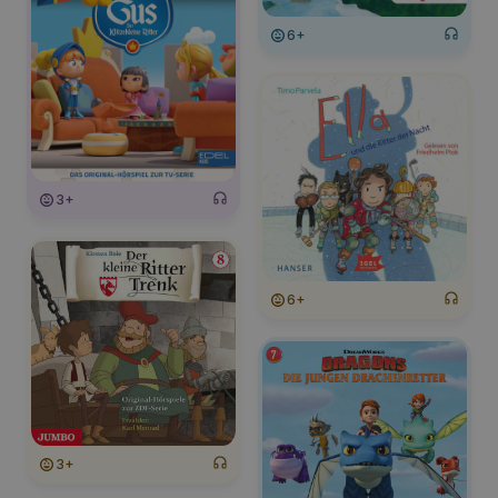
6+
3+
6+
3+