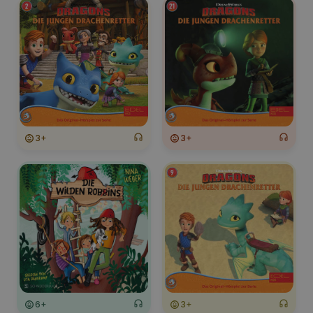
3+
3+
6+
3+