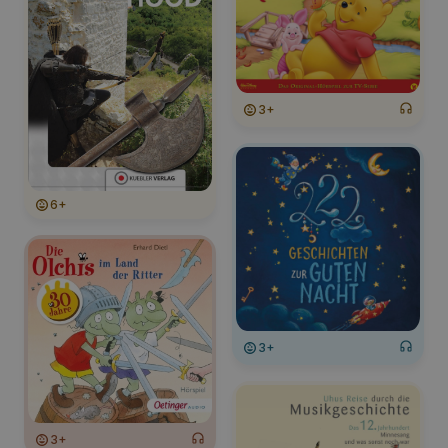
3+
6+
3+
3+