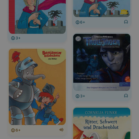
6+
3+
3+
6+