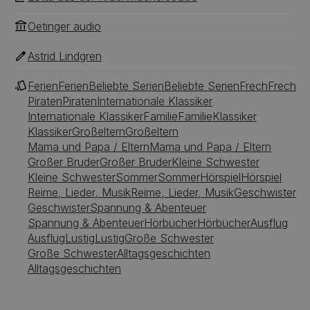
Oetinger audio
Astrid Lindgren
Ferien
Ferien
Beliebte Serien
Beliebte Serien
Frech
Frech
Piraten
Piraten
Internationale Klassiker
Internationale Klassiker
Familie
Familie
Klassiker
Klassiker
Großeltern
Großeltern
Mama und Papa / Eltern
Mama und Papa / Eltern
Großer Bruder
Großer Bruder
Kleine Schwester
Kleine Schwester
Sommer
Sommer
Hörspiel
Hörspiel
Reime, Lieder, Musik
Reime, Lieder, Musik
Geschwister
Geschwister
Spannung & Abenteuer
Spannung & Abenteuer
Hörbücher
Hörbücher
Ausflug
Ausflug
Lustig
Lustig
Große Schwester
Große Schwester
Alltagsgeschichten
Alltagsgeschichten