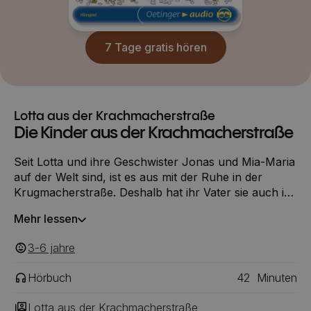
7 Tage gratis hören
Lotta aus der Krachmacherstraße
Die Kinder aus der Krachmacherstraße
Seit Lotta und ihre Geschwister Jonas und Mia-Maria
auf der Welt sind, ist es aus mit der Ruhe in der
Krugmacherstraße. Deshalb hat ihr Vater sie auch in
Krachmacherstraße umgetauft. Dabei ist es eigentlich
Mehr lessen
nur lustig bei ihnen, finden die Kinder: Sie picknicken
im Baumhaus, besuchen Tante Berg im
3-6
‎‎ jahre
Nachbarhaus, verwandeln das Kinderzimmer in ein
Piratennest und haben noch viel mehr gute Ideen!
Hörbuch
42
Minuten
Lotta aus der Krachmacherstraße