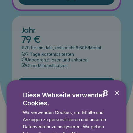
Jahr
79 €
€79 für ein Jahr, entspricht 6.60€/Monat
7 Tage kostenlos testen
Unbegrenzt lesen und anhören
Ohne Mindestlaufzeit
Lies 7 Tage gratis
×
Diese Webseite verwendet
Cookies.
ENGLISH
Angebot gültig bis einschließlich 14.09.2026. Nur für
Wir verwenden Cookies, um Inhalte und
Neukunden.
GERMAN
Anzeigen zu personalisieren und unseren
SWEDISH
Datenverkehr zu analysieren. Wir geben