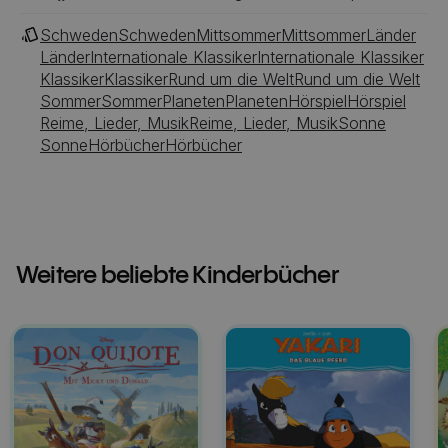
Schweden
Schweden
Mittsommer
Mittsommer
Länder
Länder
Internationale Klassiker
Internationale Klassiker
Klassiker
Klassiker
Rund um die Welt
Rund um die Welt
Sommer
Sommer
Planeten
Planeten
Hörspiel
Hörspiel
Reime, Lieder, Musik
Reime, Lieder, Musik
Sonne
Sonne
Hörbücher
Hörbücher
Weitere beliebte Kinderbücher