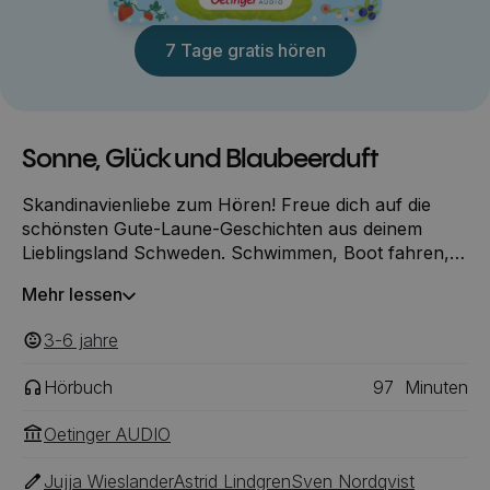
7 Tage gratis hören
Sonne, Glück und Blaubeerduft
Skandinavienliebe zum Hören! Freue dich auf die
schönsten Gute-Laune-Geschichten aus deinem
Lieblingsland Schweden. Schwimmen, Boot fahren,
Blaubeeren naschen und ein großes Mittsommerfest
Mehr lessen
feiern. Hier erleben Lieblingscharaktere wie Pippi,
Madita, Pettersson und Findus und viele mehr kleine
3-6
‎‎ jahre
und große Abenteuer passend zur schönsten Zeit
des Jahres. Ein hörbuch voller warmherziger
Hörbuch
97
Minuten
Geschichten und jeder Menge skandinavischen
Traditionen.
Oetinger AUDIO
Jujja Wieslander
Astrid Lindgren
Sven Nordqvist