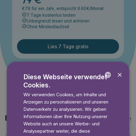
79 €
€79 für ein Jahr, entspricht 6.60€/Monat
7 Tage kostenlos testen
Unbegrenzt lesen und anhören
Ohne Mindestlaufzeit
Lies 7 Tage gratis
Angebot gültig bis einschließlich 14.09.2026. Nur für
×
Diese Webseite verwendet
Neukunden.
Cookies.
ENGLISH
Wir verwenden Cookies, um Inhalte und
GERMAN
Anzeigen zu personalisieren und unseren
SWEDISH
Datenverkehr zu analysieren. Wir geben
Informationen über Ihre Nutzung unserer
Entdecke auch
Mehr anzeigen
Website auch an unsere Werbe- und
Analysepartner weiter, die diese