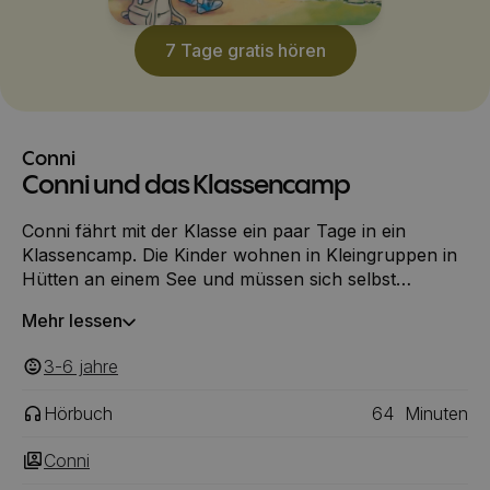
7 Tage gratis hören
Conni
Conni und das Klassencamp
Conni fährt mit der Klasse ein paar Tage in ein
Klassencamp. Die Kinder wohnen in Kleingruppen in
Hütten an einem See und müssen sich selbst
verpflegen. Was für ein Abenteuer! Leider ist die
Mehr lessen
Lieblingslehrerin nicht dabei. Jetzt müssen sich alle
mit einer neuen Lehrerin herumschlagen. Die
3-6
‎‎ jahre
benimmt sich ganz schön seltsam, findet nicht nur
Conni …
Hörbuch
64
Minuten
Conni