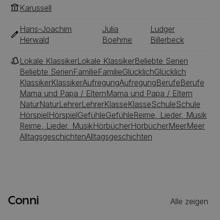
Karussell
Hans-Joachim
Julia
Ludger
Herwald
Boehme
Billerbeck
Lokale Klassiker
Lokale Klassiker
Beliebte Serien
Beliebte Serien
Familie
Familie
Glücklich
Glücklich
Klassiker
Klassiker
Aufregung
Aufregung
Berufe
Berufe
Mama und Papa / Eltern
Mama und Papa / Eltern
Natur
Natur
Lehrer
Lehrer
Klasse
Klasse
Schule
Schule
Hörspiel
Hörspiel
Gefühle
Gefühle
Reime, Lieder, Musik
Reime, Lieder, Musik
Hörbücher
Hörbücher
Meer
Meer
Alltagsgeschichten
Alltagsgeschichten
Conni
Alle zeigen