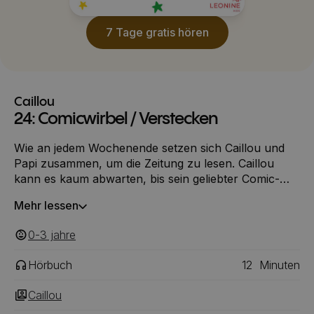
7 Tage gratis hören
Caillou
24: Comicwirbel / Verstecken
Wie an jedem Wochenende setzen sich Caillou und
Papi zusammen, um die Zeitung zu lesen. Caillou
kann es kaum abwarten, bis sein geliebter Comic-
Strip an die Reihe kommt. Eigentlich möchte Caillou
Mehr lessen
seine Ruhe haben. Aber Rosie besteht darauf, mit
ihm zu spielen. Als sie plötzlich verschwindet, findet
0-3
‎‎ jahre
sich Caillou in einem spannenden Such-Abenteuer
wieder.
Hörbuch
12
Minuten
Caillou