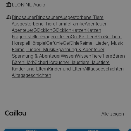
LEONINE Audio
Dinosaurier
Dinosaurier
Ausgestorbene Tiere
Ausgestorbene Tiere
Familie
Familie
Abenteuer
Abenteuer
Glücklich
Glücklich
Katzen
Katzen
Fragen stellen
Fragen stellen
Große Tiere
Große Tiere
Hörspiel
Hörspiel
Gefühle
Gefühle
Reime, Lieder, Musik
Reime, Lieder, Musik
Spannung & Abenteuer
Spannung & Abenteuer
Wissen
Wissen
Tiere
Tiere
Bären
Bären
Hörbücher
Hörbücher
Haustiere
Haustiere
Kinder und Eltern
Kinder und Eltern
Alltagsgeschichten
Alltagsgeschichten
Caillou
Alle zeigen