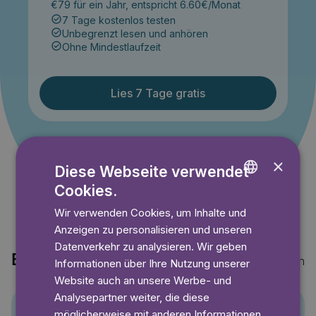
€79 für ein Jahr, entspricht 6.60€/Monat
7 Tage kostenlos testen
Unbegrenzt lesen und anhören
Ohne Mindestlaufzeit
Lies 7 Tage gratis
Angebot gültig bis einschließlich 14.09.2026. Nur für
×
Neukunden.
Diese Webseite verwendet
Cookies.
ENGLISH
Wir verwenden Cookies, um Inhalte und
GERMAN
Anzeigen zu personalisieren und unseren
SWEDISH
Datenverkehr zu analysieren. Wir geben
Entdecke auch
Mehr anzeigen
Informationen über Ihre Nutzung unserer
Website auch an unsere Werbe- und
Analysepartner weiter, die diese
möglicherweise mit anderen Informationen