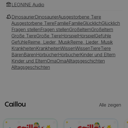
LEONINE Audio
Dinosaurier
Dinosaurier
Ausgestorbene Tiere
Ausgestorbene Tiere
Familie
Familie
Glücklich
Glücklich
Fragen stellen
Fragen stellen
Großeltern
Großeltern
Große Tiere
Große Tiere
Hörspiel
Hörspiel
Gefühle
Gefühle
Reime, Lieder, Musik
Reime, Lieder, Musik
Krankheiten
Krankheiten
Wissen
Wissen
Tiere
Tiere
Bären
Bären
Hörbücher
Hörbücher
Kinder und Eltern
Kinder und Eltern
Oma
Oma
Alltagsgeschichten
Alltagsgeschichten
Caillou
Alle zeigen