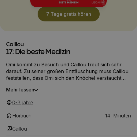
7 Tage gratis hören
Caillou
17: Die beste Medizin
Omi kommt zu Besuch und Caillou freut sich sehr
darauf. Zu seiner großen Enttäuschung muss Caillou
feststellen, dass Omi sich den Knöchel verstaucht
hat. Der Fuß ist bandagiert und richtig mit ihm spielen
Mehr lessen
kann sie nicht. Caillou zieht sich in sein Zimmer
zurück. Er hat Angst, dass es Omi noch schlechter
0-3
‎‎ jahre
geht, wenn er mit ihr spielt. Kann er etwas tun, damit
es ihr besser geht?
Hörbuch
14
Minuten
Caillou