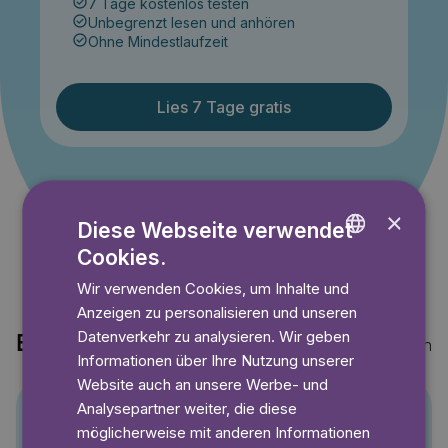
7 Tage kostenlos testen
Unbegrenzt lesen und anhören
Ohne Mindestlaufzeit
Lies 7 Tage gratis
Angebot gültig bis einschließlich 14.09.2026. Nur für
Neukunden.
×
Diese Webseite verwendet
Cookies.
ENGLISH
Wir verwenden Cookies, um Inhalte und
GERMAN
Anzeigen zu personalisieren und unseren
SWEDISH
Datenverkehr zu analysieren. Wir geben
Entdecke auch
Mehr anzeigen
Informationen über Ihre Nutzung unserer
Website auch an unsere Werbe- und
Analysepartner weiter, die diese
möglicherweise mit anderen Informationen
Pino