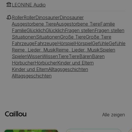
LEONINE Audio
Roller
Roller
Dinosaurier
Dinosaurier
Ausgestorbene Tiere
Ausgestorbene Tiere
Familie
Familie
Glücklich
Glücklich
Fragen stellen
Fragen stellen
Situationen
Situationen
Große Tiere
Große Tiere
Fahrzeuge
Fahrzeuge
Hörspiel
Hörspiel
Gefühle
Gefühle
Reime, Lieder, Musik
Reime, Lieder, Musik
Spielen
Spielen
Wissen
Wissen
Tiere
Tiere
Bären
Bären
Hörbücher
Hörbücher
Kinder und Eltern
Kinder und Eltern
Alltagsgeschichten
Alltagsgeschichten
Caillou
Alle zeigen