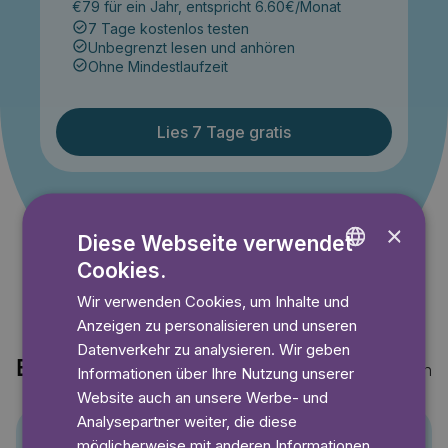
€79 für ein Jahr, entspricht 6.60€/Monat
7 Tage kostenlos testen
Unbegrenzt lesen und anhören
Ohne Mindestlaufzeit
Lies 7 Tage gratis
Angebot gültig bis einschließlich 14.09.2026. Nur für
×
Neukunden.
Diese Webseite verwendet
Cookies.
ENGLISH
Wir verwenden Cookies, um Inhalte und
GERMAN
Anzeigen zu personalisieren und unseren
SWEDISH
Datenverkehr zu analysieren. Wir geben
Entdecke auch
Mehr anzeigen
Informationen über Ihre Nutzung unserer
Website auch an unsere Werbe- und
Analysepartner weiter, die diese
möglicherweise mit anderen Informationen