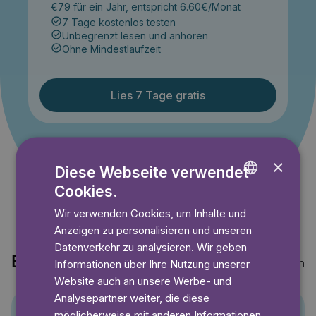
€79 für ein Jahr, entspricht 6.60€/Monat
7 Tage kostenlos testen
Unbegrenzt lesen und anhören
Ohne Mindestlaufzeit
Lies 7 Tage gratis
Angebot gültig bis einschließlich 14.09.2026. Nur für
×
Neukunden.
Diese Webseite verwendet
Cookies.
ENGLISH
Wir verwenden Cookies, um Inhalte und
GERMAN
Anzeigen zu personalisieren und unseren
SWEDISH
Datenverkehr zu analysieren. Wir geben
Entdecke auch
Mehr anzeigen
Informationen über Ihre Nutzung unserer
Website auch an unsere Werbe- und
Analysepartner weiter, die diese
möglicherweise mit anderen Informationen