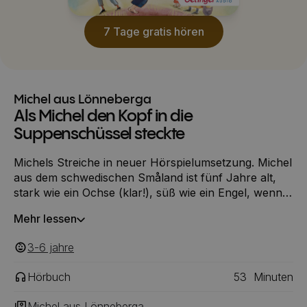
7 Tage gratis hören
Michel aus Lönneberga
Als Michel den Kopf in die
Suppenschüssel steckte
Michels Streiche in neuer Hörspielumsetzung. Michel
aus dem schwedischen Småland ist fünf Jahre alt,
stark wie ein Ochse (klar!), süß wie ein Engel, wenn
er schläft (das täuscht!), und hat wach mehr Unsinn
Mehr lessen
im Kopf als alle Jungs auf der ganzen Welt
zusammen (definitiv!). Wie zum Beispiel an dem Tag,
3-6
‎‎ jahre
als Michel seinen Kopf in die Suppenschüssel steckt
…
Hörbuch
53
Minuten
Michel aus Lönneberga