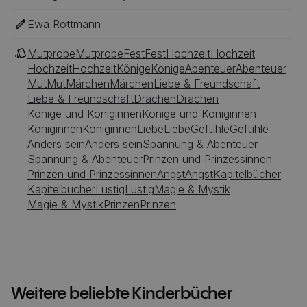
Ewa Rottmann
Mutprobe
Mutprobe
Fest
Fest
Hochzeit
Hochzeit
Hochzeit
Hochzeit
Könige
Könige
Abenteuer
Abenteuer
Mut
Mut
Märchen
Märchen
Liebe & Freundschaft
Liebe & Freundschaft
Drachen
Drachen
Könige und Königinnen
Könige und Königinnen
Königinnen
Königinnen
Liebe
Liebe
Gefühle
Gefühle
Anders sein
Anders sein
Spannung & Abenteuer
Spannung & Abenteuer
Prinzen und Prinzessinnen
Prinzen und Prinzessinnen
Angst
Angst
Kapitelbücher
Kapitelbücher
Lustig
Lustig
Magie & Mystik
Magie & Mystik
Prinzen
Prinzen
Weitere beliebte Kinderbücher