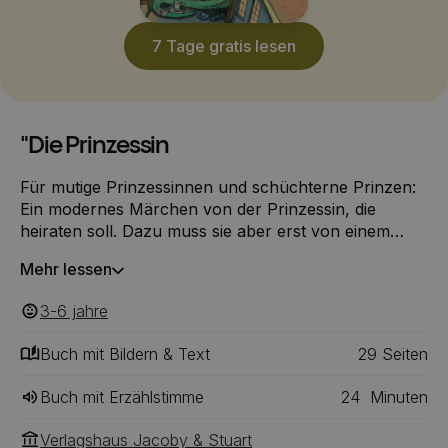
7 Tage gratis lesen
"Die Prinzessin
Für mutige Prinzessinnen und schüchterne Prinzen:
Ein modernes Märchen von der Prinzessin, die
heiraten soll. Dazu muss sie aber erst von einem
Drachen entführt und vom auserkorenen Prinzen
Mehr lessen
gerettet werden. Doch wie es manchmal so ist,
kommt alles ganz anders, denn der Drache ist alt und
3-6
‎‎ jahre
hat seine Brille vergessen, deshalb entführt er statt
der Prinzessin den vor Angst zitternden Prinzen.
Buch mit Bildern & Text
29
‎‎ Seiten
Buch mit Erzählstimme
24
Minuten
Verlagshaus Jacoby & Stuart