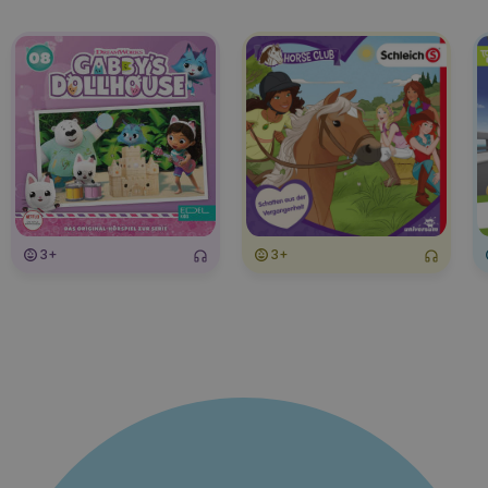
3+
3+