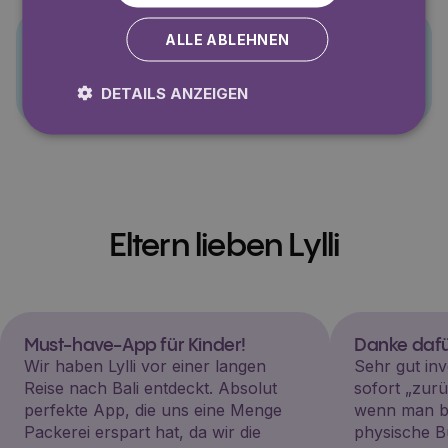
ALLE ABLEHNEN
PJ Masks
DETAILS ANZEIGEN
Eltern lieben Lylli
Must-have-App für Kinder!
Danke dafü
Wir haben Lylli vor einer langen
Sehr gut inv
Reise nach Bali entdeckt. Absolut
sofort „zu
perfekte App, die uns eine Menge
wenn man be
Packerei erspart hat, da wir die
physische B