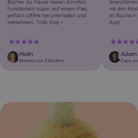
Bücher zu Hause lassen konnten.
lesen/hören
Funktioniert super auf einem iPad,
mit den Kin
einfach offline herunterladen und
an Büchern i
mitnehmen. Tolle App ⭐️
App!
Malin
Adam
Mamma von 3 Kindern
Papa vo