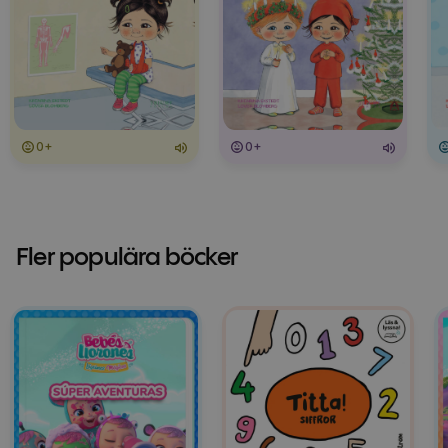
0+
0+
Fler populära böcker