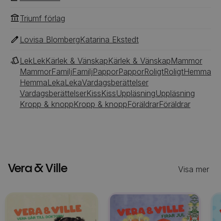
Triumf förlag
Lovisa Blomberg
Katarina Ekstedt
Lek
Lek
Kärlek & Vänskap
Kärlek & Vänskap
Mammor
Mammor
Familj
Familj
Pappor
Pappor
Roligt
Roligt
Hemma
Hemma
Leka
Leka
Vardagsberättelser
Vardagsberättelser
Kiss
Kiss
Uppläsning
Uppläsning
Kropp & knopp
Kropp & knopp
Föräldrar
Föräldrar
Vera & Ville
Visa mer