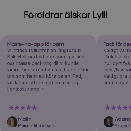
Föräldrar älskar Lylli
Måste-ha-app för barn!
Tack för d
Vi hittade Lylli inför en långresa till
Väldigt väl 
Bali. Helt perfekt app som sparade
”fick tillba
oss massa packning då vi kunde
hur dyrt fys
lämna böckerna hemma. Funkar hur
läser/lyssna
bra som helst att köra på en iPad,
Väldigt bra 
ladda ner offline och ha med sig.
denna app!
Fantastisk app ⭐️
Malin
Adam
Mamma till tre barn
Pappa til