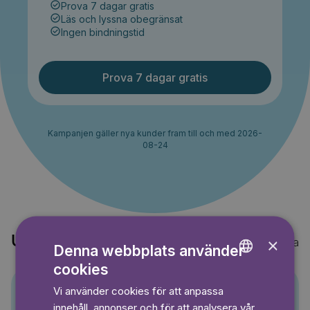
Prova 7 dagar gratis
Läs och lyssna obegränsat
Ingen bindningstid
Prova 7 dagar gratis
Kampanjen gäller nya kunder fram till och med 2026-
08-24
Upptäck också
×
Visa alla
Denna webbplats använder
cookies
ENGLISH
Vi använder cookies för att anpassa
GERMAN
Pino
innehåll, annonser och för att analysera vår