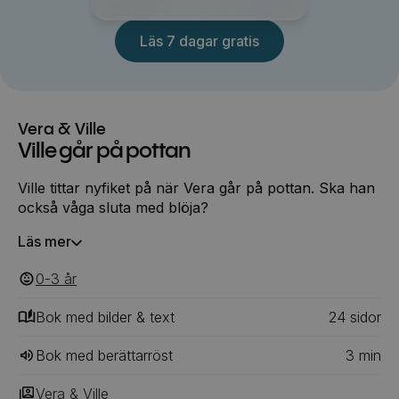
Läs 7 dagar gratis
Vera & Ville
Ville går på pottan
Ville tittar nyfiket på när Vera går på pottan. Ska han
också våga sluta med blöja?
Läs mer
0-3
‎‎ år
Bok med bilder & text
24
‎‎ sidor
Bok med berättarröst
3
min
Vera & Ville