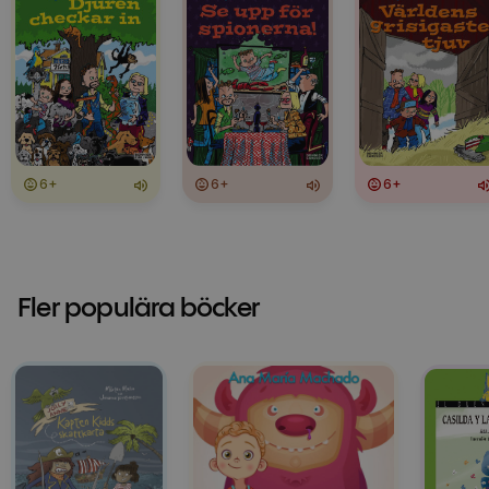
6+
6+
6+
Fler populära böcker