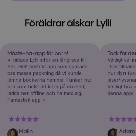
Föräldrar älskar Lylli
Måste-ha-app för barn!
Tack för d
Vi hittade Lylli inför en långresa till
Väldigt väl 
Bali. Helt perfekt app som sparade
”fick tillba
oss massa packning då vi kunde
hur dyrt fys
lämna böckerna hemma. Funkar hur
läser/lyssna
bra som helst att köra på en iPad,
Väldigt bra 
ladda ner offline och ha med sig.
denna app!
Fantastisk app ⭐️
Malin
Adam