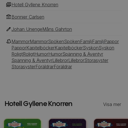
Hotell Gyllene Knorren
Bonnier Carlsen
Johan Unenge
Måns Gahrton
Mammor
Mammor
Spöken
Spöken
Familj
Familj
Pappor
Pappor
Kapitelböcker
Kapitelböcker
Syskon
Syskon
Roligt
Roligt
Humor
Humor
Spänning & Äventyr
Spänning & Äventyr
Lillebror
Lillebror
Storasyster
Storasyster
Föräldrar
Föräldrar
Hotell Gyllene Knorren
Visa mer