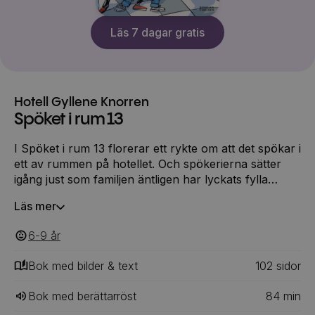
Läs 7 dagar gratis
Hotell Gyllene Knorren
Spöket i rum 13
I Spöket i rum 13 florerar ett rykte om att det spökar i
ett av rummen på hotellet. Och spökerierna sätter
igång just som familjen äntligen har lyckats fylla
hotellet med en busslast gäster. Dessa gäster, som
Läs mer
råkar bestå av känsliga, före detta hjärtpatienter, har
bildat en klubb som alltid strävar efter största möjliga
6-9
‎‎ år
lugn och ro...
Bok med bilder & text
102
‎‎ sidor
Bok med berättarröst
84
min