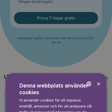
Ingen bindningstid
Prova 7 dagar gratis
Kampanjen gäller nya kunder fram till och med 2026-
08-24
Upptäck också
Visa alla
×
Denna webbplats använder
cookies
ENGLISH
Vi använder cookies för att anpassa
Pino
GERMAN
innehåll, annonser och för att analysera vår
SWEDISH