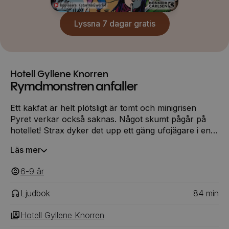
Lyssna 7 dagar gratis
Hotell Gyllene Knorren
Rymdmonstren anfaller
Ett kakfat är helt plötsligt är tomt och minigrisen
Pyret verkar också saknas. Något skumt pågår på
hotellet! Strax dyker det upp ett gäng ufojägare i en
buss med märkliga antenner på taket. Ritva och
Läs mer
Roger tar chansen att få gästerna att stanna extra
länge. För visst verkar hela Östra glesbygden vara
6-9
‎‎ år
full av mystiska försvinnanden?
Ljudbok
84
min
Hotell Gyllene Knorren