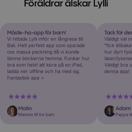
Föräldrar älskar Lylli
Måste-ha-app för barn!
Tack för d
Vi hittade Lylli inför en långresa till
Väldigt väl 
Bali. Helt perfekt app som sparade
”fick tillba
oss massa packning då vi kunde
hur dyrt fys
lämna böckerna hemma. Funkar hur
läser/lyssna
bra som helst att köra på en iPad,
Väldigt bra 
ladda ner offline och ha med sig.
denna app!
Fantastisk app ⭐️
Malin
Adam
Mamma till tre barn
Pappa til