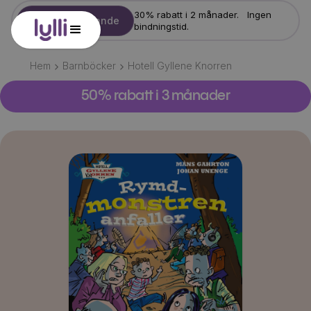
30% rabatt i 2 månader. Ingen
Starta erbjudande
bindningstid.
Hem
Barnböcker
Hotell Gyllene Knorren
50% rabatt i 3 månader