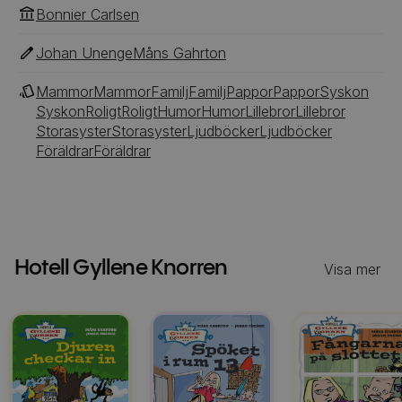
Bonnier Carlsen
Johan Unenge
Måns Gahrton
Mammor
Mammor
Familj
Familj
Pappor
Pappor
Syskon
Syskon
Roligt
Roligt
Humor
Humor
Lillebror
Lillebror
Storasyster
Storasyster
Ljudböcker
Ljudböcker
Föräldrar
Föräldrar
Hotell Gyllene Knorren
Visa mer