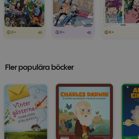
6+
6+
6+
Fler populära böcker