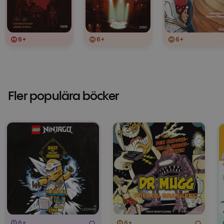
6+
6+
6+
Fler populära böcker
6+
6+