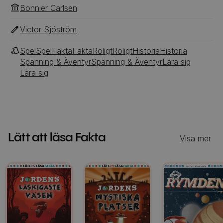
Bonnier Carlsen
Victor Sjöström
Spel
Spel
Fakta
Fakta
Roligt
Roligt
Historia
Historia
Spänning & Äventyr
Spänning & Äventyr
Lära sig
Lära sig
Lätt att läsa Fakta
Visa mer