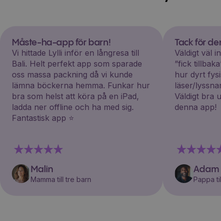
Måste-ha-app för barn!
Tack för d
Vi hittade Lylli inför en långresa till
Väldigt väl 
Bali. Helt perfekt app som sparade
”fick tillba
oss massa packning då vi kunde
hur dyrt fys
lämna böckerna hemma. Funkar hur
läser/lyssna
bra som helst att köra på en iPad,
Väldigt bra 
ladda ner offline och ha med sig.
denna app!
Fantastisk app ⭐️
Malin
Adam
Mamma till tre barn
Pappa til