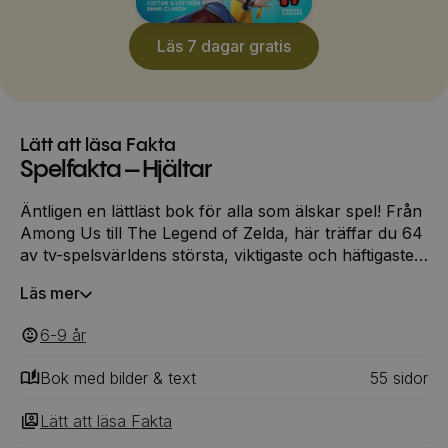
Läs 7 dagar gratis
Lätt att läsa Fakta
Spelfakta – Hjältar
Äntligen en lättläst bok för alla som älskar spel! Från
Among Us till The Legend of Zelda, här träffar du 64
av tv-spelsvärldens största, viktigaste och häftigaste
hjältar. Boken innehåller spännande och roliga fakta
Läs mer
och bilder från spel som Super Mario, Sonic,
Minecraft, Roblox, Pokémon, Fortnite och många fler
6-9
‎‎ år
Bok med bilder & text
55
‎‎ sidor
Lätt att läsa Fakta