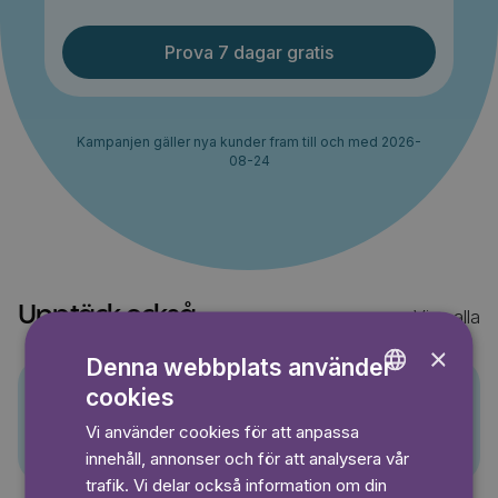
Prova 7 dagar gratis
Kampanjen gäller nya kunder fram till och med 2026-
08-24
Upptäck också
Visa alla
×
Denna webbplats använder
cookies
ENGLISH
Pino
Vi använder cookies för att anpassa
GERMAN
innehåll, annonser och för att analysera vår
SWEDISH
trafik. Vi delar också information om din