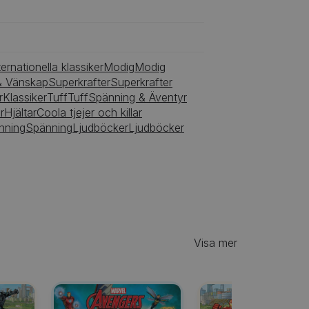
ternationella klassiker
Modig
Modig
& Vänskap
Superkrafter
Superkrafter
r
Klassiker
Tuff
Tuff
Spänning & Äventyr
r
Hjältar
Coola tjejer och killar
nning
Spänning
Ljudböcker
Ljudböcker
Visa mer