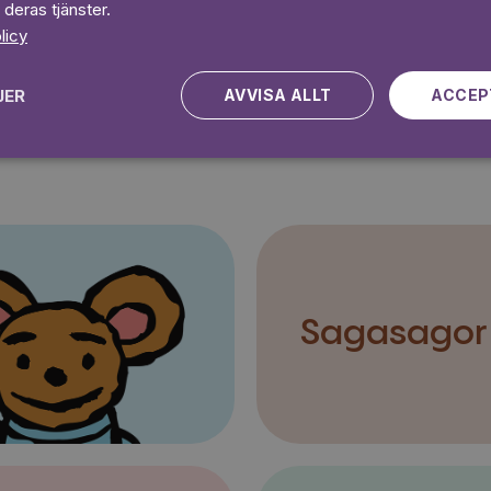
 deras tjänster.
Kampanjen gäller nya kunder fram till och med 2026-08-24
licy
JER
AVVISA ALLT
ACCEP
Sagasagor