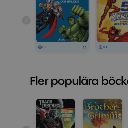
6+
6+
Fler populära böck