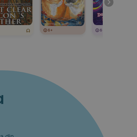
6+
6+
a
a din