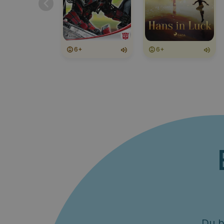
6+
6+
Du b