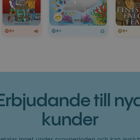
6+
6+
6+
Erbjudande till ny
kunder
etalar inget under provperioden och kan avslut