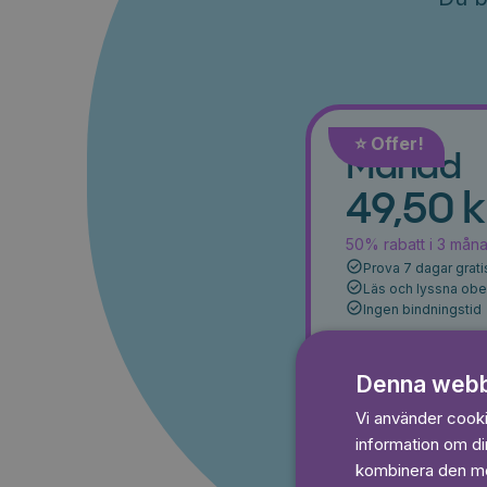
⭐️ Offer!
Månad
49,50 k
50% rabatt i 3 mån
Prova 7 dagar grati
Läs och lyssna ob
Ingen bindningstid
Prova 7
Denna webb
Vi använder cookie
information om d
kombinera den med