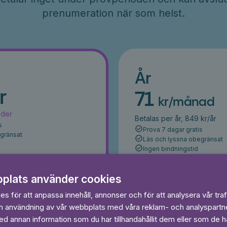
prenumeration när som helst.
År
r
71
kr/månad
ader
Betalas per år, 849 kr/år
s
Prova 7 dagar gratis
egränsat
Läs och lyssna obegränsat
Ingen bindningstid
 dagar gratis
plats använder cookies
Prova 7 daga
s för att anpassa innehåll, annonser och för att analysera vår traf
in användning av vår webbplats med våra reklam- och analyspart
 annan information som du har tillhandahållit dem eller som de ha