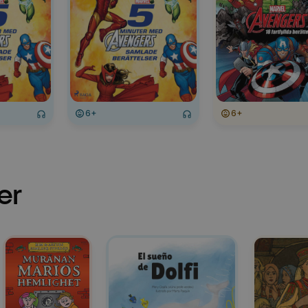
6+
6+
er