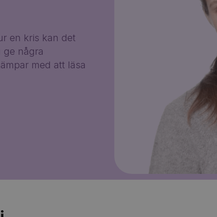
r en kris kan det
g ge några
ämpar med att läsa