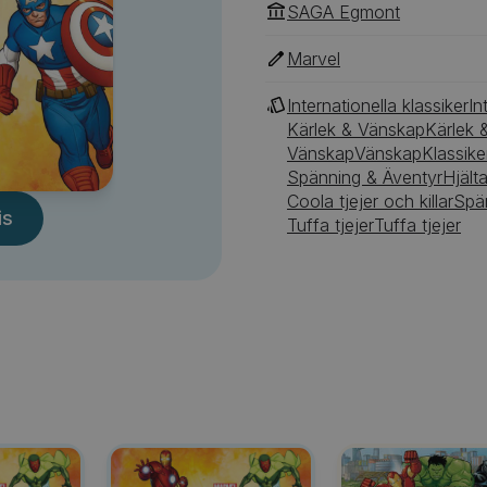
SAGA Egmont
Marvel
Internationella klassiker
In
Kärlek & Vänskap
Kärlek 
Vänskap
Vänskap
Klassike
Spänning & Äventyr
Hjälta
Coola tjejer och killar
Spä
is
Tuffa tjejer
Tuffa tjejer