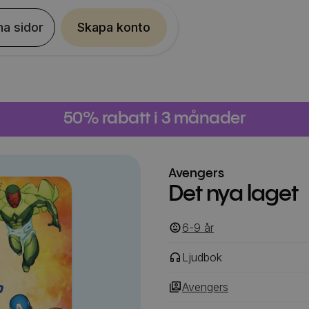
na sidor
Skapa konto
50% rabatt i 3 månader
Avengers
Det nya laget
6-9
‎‎ år
Ljudbok
Avengers