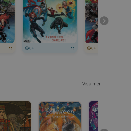
6+
6+
Visa mer