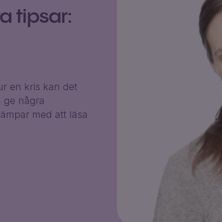
 tipsar:
r en kris kan det
g ge några
ämpar med att läsa