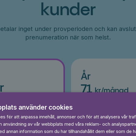
kunder
etalar inget under provperioden och kan avslut
prenumeration när som helst.
År
r
71
kr/månad
ader
Betalas per år, 849 kr/år
s
plats använder cookies
Prova 7 dagar gratis
egränsat
Läs och lyssna obegränsat
s för att anpassa innehåll, annonser och för att analysera vår traf
Ingen bindningstid
in användning av vår webbplats med våra reklam- och analyspart
 annan information som du har tillhandahållit dem eller som de ha
 dagar gratis