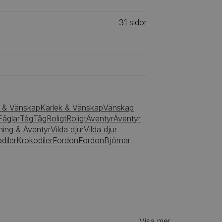
31
‎‎ sidor
k & Vänskap
Kärlek & Vänskap
Vänskap
Fåglar
Tåg
Tåg
Roligt
Roligt
Äventyr
Äventyr
ing & Äventyr
Vilda djur
Vilda djur
diler
Krokodiler
Fordon
Fordon
Björnar
Visa mer