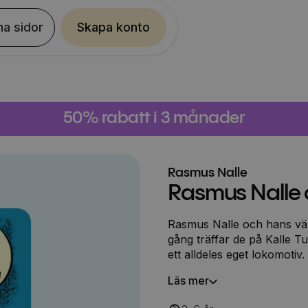
na sidor
Skapa konto
50% rabatt i 3 månader
Rasmus Nalle
Rasmus Nalle o
Rasmus Nalle och hans vän
gång träffar de på Kalle Tu
ett alldeles eget lokomotiv
väldigt kort, vilket gör att
Läs mer
vännerna vill hjälpa Kalle. 
Pingo en snilleblixt!