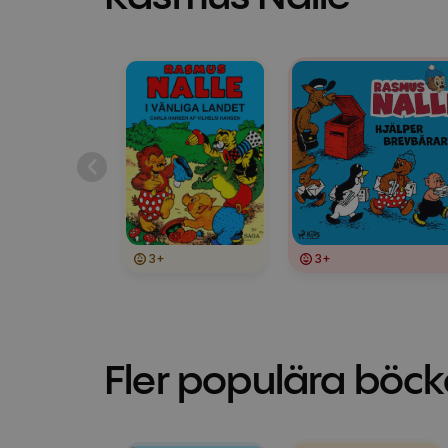
3+
3+
Fler populära böck