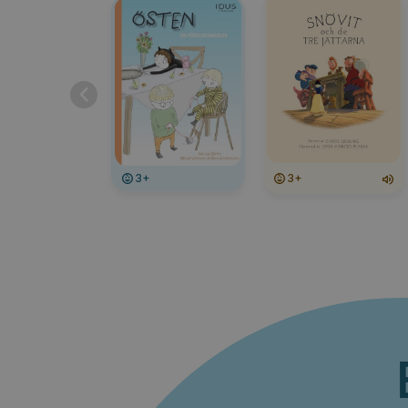
3+
3+