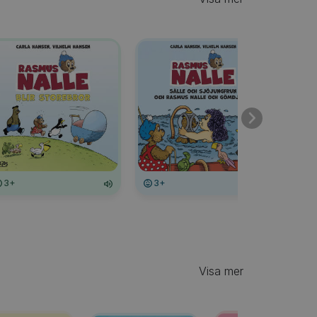
3+
3+
3+
Visa mer