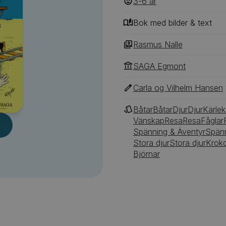
3-6
‎‎ år
Bok med bilder & text
Rasmus Nalle
SAGA Egmont
Carla og Vilhelm Hansen
Båtar
Båtar
Djur
Djur
Kärle
Vänskap
Resa
Resa
Fåglar
Spänning & Äventyr
Spänn
Stora djur
Stora djur
Kroko
Björnar