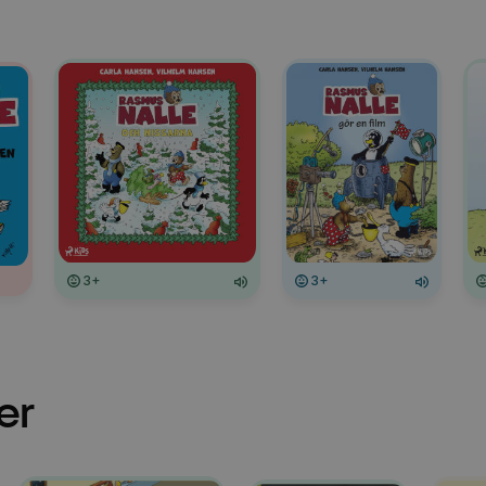
3+
3+
er