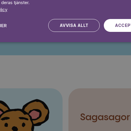
Prova 7 daga
 deras tjänster.
licy
JER
AVVISA ALLT
ACCEP
Kampanjen gäller nya kunder fram till och med 2026-08-24
Sagasagor