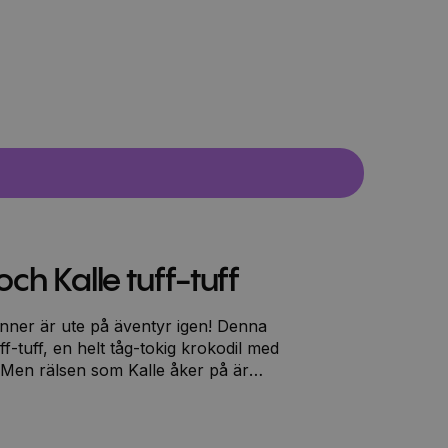
ch Kalle tuff-tuff
ner är ute på äventyr igen! Denna
ff-tuff, en helt tåg-tokig krokodil med
. Men rälsen som Kalle åker på är
 åkturerna inte blir så långa. Nalle och
De funderar en stund och tillslut får