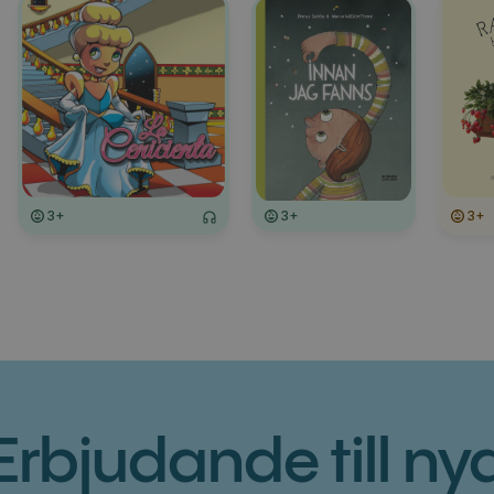
3+
3+
3+
Erbjudande till ny