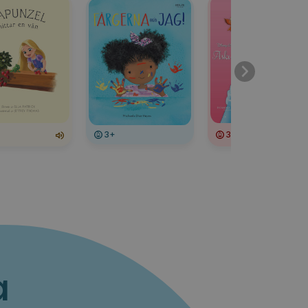
3+
3+
a