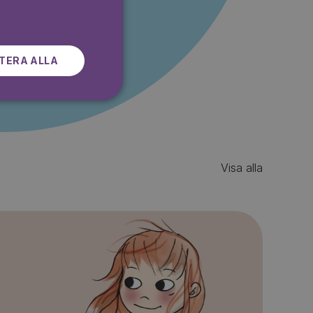
SWEDISH
r gratis
TERA ALLA
Visa alla