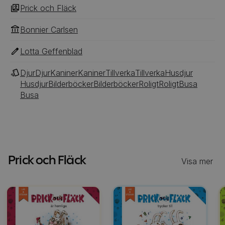
Prick och Fläck
Bonnier Carlsen
Lotta Geffenblad
Djur
Djur
Kaniner
Kaniner
Tillverka
Tillverka
Husdjur
Husdjur
Bilderböcker
Bilderböcker
Roligt
Roligt
Busa
Busa
Prick och Fläck
Visa mer