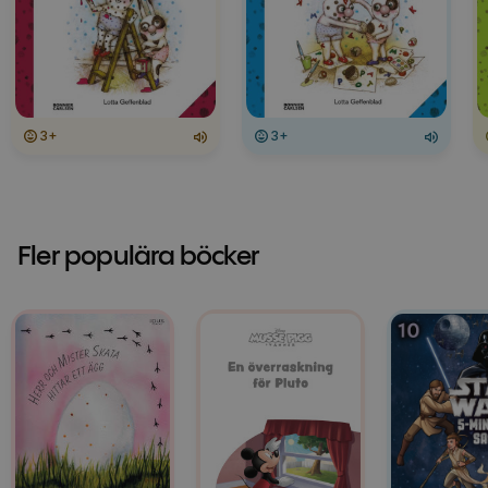
3+
3+
Fler populära böcker