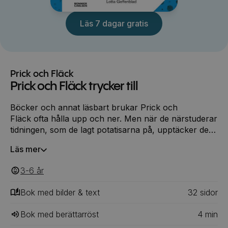
Läs 7 dagar gratis
Prick och Fläck
Prick och Fläck trycker till
Böcker och annat läsbart brukar Prick och
Fläck ofta hålla upp och ner. Men när de närstuderar
tidningen, som de lagt potatisarna på, upptäcker de
att alla bilder och bokstäver i en tidning är gjorda av
Läs mer
pyttesmå prickar. Alltså kan de göra en egen tidning.
Trycka bokstäver och bilder med halva potatisar - ja!
3-6
‎‎ år
Bok med bilder & text
32
‎‎ sidor
Bok med berättarröst
4
min