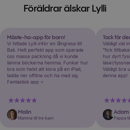
Föräldrar älskar Lylli
Måste-ha-app för barn!
Tack för d
Vi hittade Lylli inför en långresa till
Väldigt väl 
Bali. Helt perfekt app som sparade
”fick tillba
oss massa packning då vi kunde
hur dyrt fys
lämna böckerna hemma. Funkar hur
läser/lyssna
bra som helst att köra på en iPad,
Väldigt bra 
ladda ner offline och ha med sig.
denna app!
Fantastisk app ⭐️
Malin
Adam
Mamma till tre barn
Pappa til