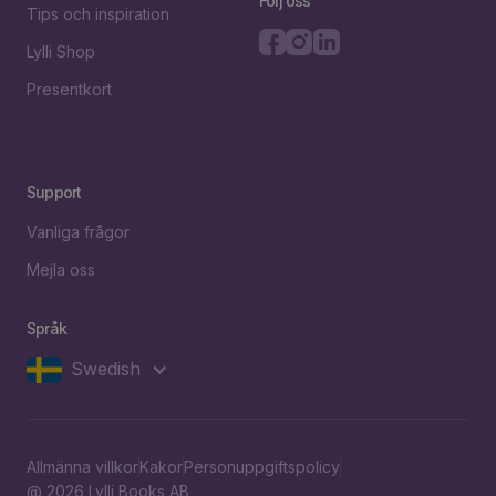
Följ oss
Tips och inspiration
Lylli Shop
Presentkort
Support
Vanliga frågor
Mejla oss
Språk
Swedish
Allmänna villkor
Kakor
Personuppgiftspolicy
@ 2026 Lylli Books AB