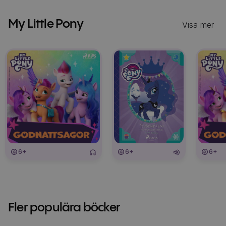
My Little Pony
Visa mer
6+
6+
6+
Fler populära böcker