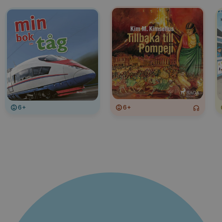
6+
6+