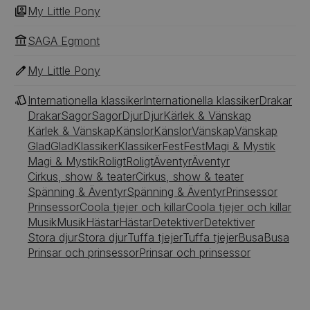
My Little Pony
SAGA Egmont
My Little Pony
Internationella klassiker
Internationella klassiker
Drakar
Drakar
Sagor
Sagor
Djur
Djur
Kärlek & Vänskap
Kärlek & Vänskap
Känslor
Känslor
Vänskap
Vänskap
Glad
Glad
Klassiker
Klassiker
Fest
Fest
Magi & Mystik
Magi & Mystik
Roligt
Roligt
Äventyr
Äventyr
Cirkus, show & teater
Cirkus, show & teater
Spänning & Äventyr
Spänning & Äventyr
Prinsessor
Prinsessor
Coola tjejer och killar
Coola tjejer och killar
Musik
Musik
Hästar
Hästar
Detektiver
Detektiver
Stora djur
Stora djur
Tuffa tjejer
Tuffa tjejer
Busa
Busa
Prinsar och prinsessor
Prinsar och prinsessor