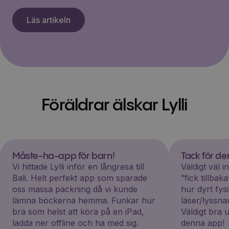
Läs artikeln
Föräldrar älskar Lylli
Måste-ha-app för barn!
Tack för d
Vi hittade Lylli inför en långresa till
Väldigt väl 
Bali. Helt perfekt app som sparade
”fick tillba
oss massa packning då vi kunde
hur dyrt fys
lämna böckerna hemma. Funkar hur
läser/lyssna
bra som helst att köra på en iPad,
Väldigt bra 
ladda ner offline och ha med sig.
denna app!