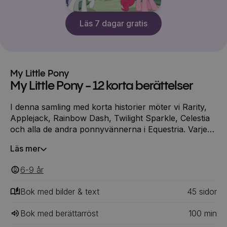
Läs 7 dagar gratis
My Little Pony
My Little Pony - 12 korta berättelser
I denna samling med korta historier möter vi Rarity,
Applejack, Rainbow Dash, Twilight Sparkle, Celestia
och alla de andra ponnyvännerna i Equestria. Varje
historia i denna samling kan läsas högt på fem
Läs mer
minuter! Vi får bland annat följa med när Applejack
hjälper till att planera en välgörenhetsgala, och
6-9
‎‎ år
försöker boka Equestrias mest populära sångerska. I
en annan kort berättelse får den lilla draken Spike
Bok med bilder & text
45
‎‎ sidor
fler vänner än han räknat med, och Fluttershy och
Applejack åker till glammiga Las Pegasus!
Bok med berättarröst
100
min