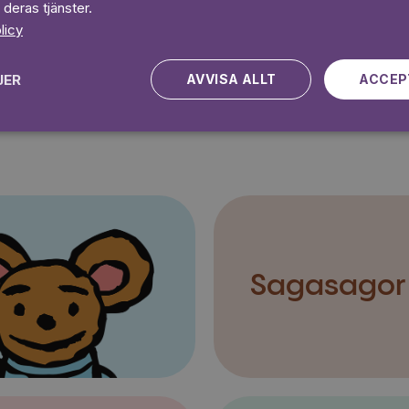
 deras tjänster.
Kampanjen gäller nya kunder fram till och med 2026-08-24
licy
JER
AVVISA ALLT
ACCEP
Sagasagor