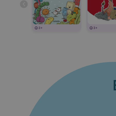
3+
3+