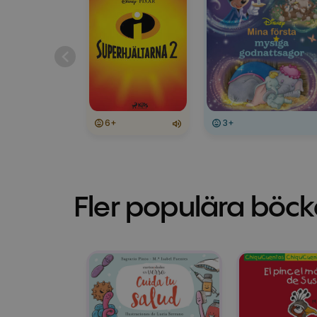
6+
3+
Fler populära böck