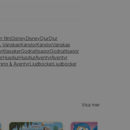
n film
Disney
Disney
Djur
Djur
& Vänskap
Känslor
Känslor
Vänskap
er
Klassiker
Godnattsagor
Godnattsagor
er
Husdjur
Husdjur
Äventyr
Äventyr
ing & Äventyr
Ljudböcker
Ljudböcker
Visa mer