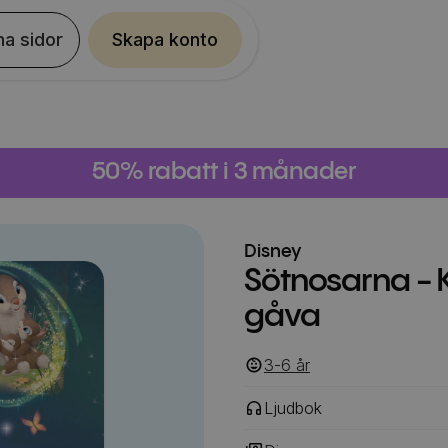
na sidor
Skapa konto
50% rabatt i 3 månader
Disney
Sötnosarna - 
gåva
3-6
‎‎ år
Ljudbok