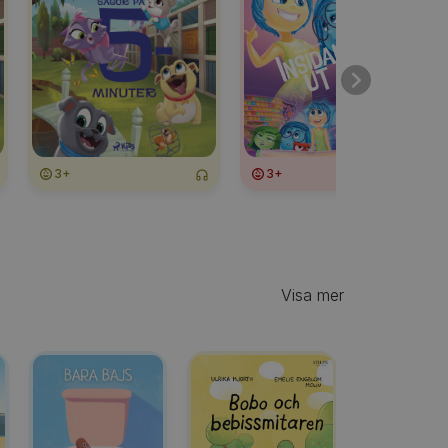
3+
3+
6+
Visa mer