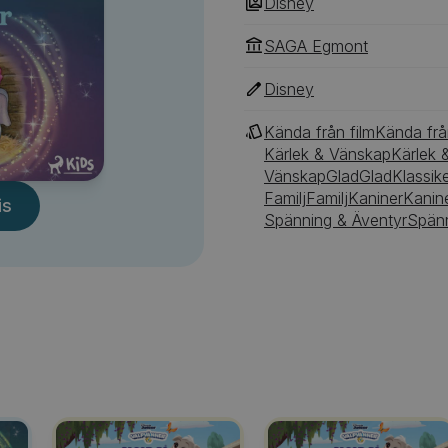
Disney
SAGA Egmont
Disney
Kända från film
Kända frå
Kärlek & Vänskap
Kärlek 
Vänskap
Glad
Glad
Klassik
Familj
Familj
Kaniner
Kanin
is
Spänning & Äventyr
Spänn