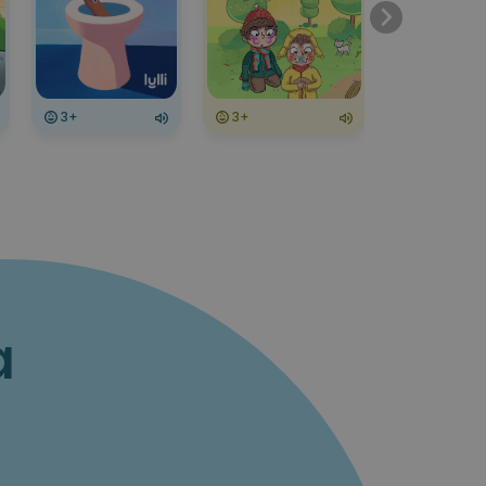
3+
3+
3+
a