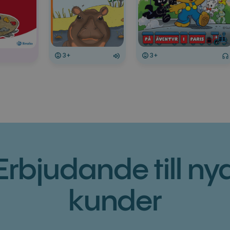
3+
3+
Erbjudande till ny
kunder