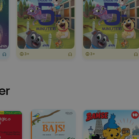
3+
3+
er