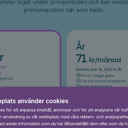
etalar inget under provperioden och kan avslut
prenumeration när som helst.
År
r
71
kr/månad
ader
Betalas per år, 849 kr/år
s
Prova 7 dagar gratis
egränsat
Läs och lyssna obegränsat
Ingen bindningstid
plats använder cookies
 dagar gratis
Prova 7 daga
s för att anpassa innehåll, annonser och för att analysera vår traf
in användning av vår webbplats med våra reklam- och analyspart
 annan information som du har tillhandahållit dem eller som de ha