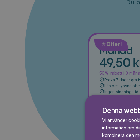
Du b
⭐️ Offer!
Månad
49,50 k
50% rabatt i 3 mån
Prova 7 dagar grati
Läs och lyssna ob
Ingen bindningstid
Denna webb
Prova 7
Vi använder cookie
information om d
kombinera den med