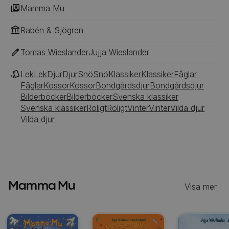
Mamma Mu
Rabén & Sjögren
Tomas Wieslander
Jujja Wieslander
Lek
Lek
Djur
Djur
Snö
Snö
Klassiker
Klassiker
Fåglar
Fåglar
Kossor
Kossor
Bondgårdsdjur
Bondgårdsdjur
Bilderböcker
Bilderböcker
Svenska klassiker
Svenska klassiker
Roligt
Roligt
Vinter
Vinter
Vilda djur
Vilda djur
Mamma Mu
Visa mer