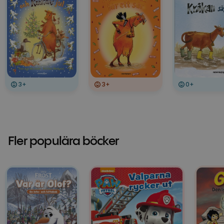
3+
3+
0+
Fler populära böcker