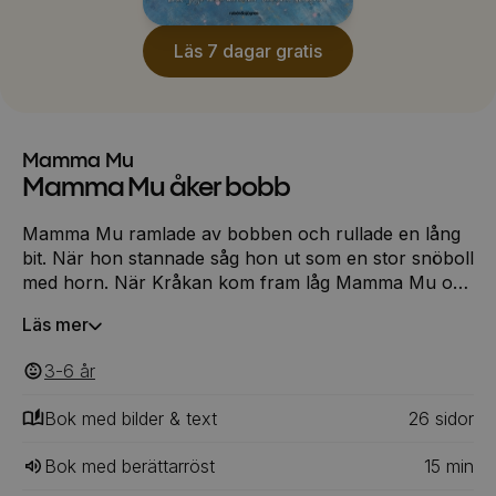
Läs 7 dagar gratis
Mamma Mu
Mamma Mu åker bobb
Mamma Mu ramlade av bobben och rullade en lång
bit. När hon stannade såg hon ut som en stor snöboll
med horn. När Kråkan kom fram låg Mamma Mu och
skrattade. Kråkan lade vingarna i kors och såg
Läs mer
strängt på henne. -Du körde på alla slalompinnarna,
sa han. Varenda en! -Mu vad kul det var, sa Mamma
3-6
‎‎ år
Mu och skrattade. -Du hoppade i guppet Mamma
Mu, sa han. Konstigt att bobben höll. -Det kuligaste
Bok med bilder & text
26
‎‎ sidor
var att ramla av, sa Mamma Mu.
Bok med berättarröst
15
min