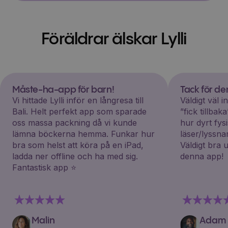
Föräldrar älskar Lylli
Måste-ha-app för barn!
Tack för d
Vi hittade Lylli inför en långresa till
Väldigt väl 
Bali. Helt perfekt app som sparade
”fick tillba
oss massa packning då vi kunde
hur dyrt fys
lämna böckerna hemma. Funkar hur
läser/lyssna
bra som helst att köra på en iPad,
Väldigt bra 
ladda ner offline och ha med sig.
denna app!
Fantastisk app ⭐️
Malin
Adam