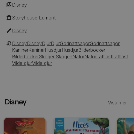
Disney
Storyhouse Egmont
Disney
Disney
Disney
Djur
Djur
Godnattsagor
Godnattsagor
Kaniner
Kaniner
Husdjur
Husdjur
Bilderböcker
Bilderböcker
Skogen
Skogen
Natur
Natur
Lättläst
Lättläst
Vilda djur
Vilda djur
Disney
Visa mer