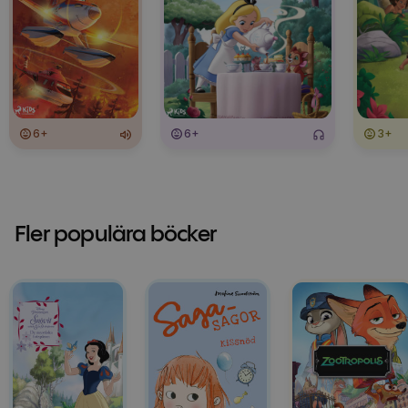
6+
6+
3+
Fler populära böcker