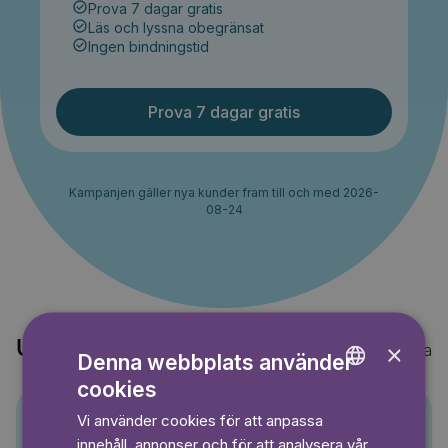
Prova 7 dagar gratis
Läs och lyssna obegränsat
Ingen bindningstid
Prova 7 dagar gratis
Kampanjen gäller nya kunder fram till och med 2026-
08-24
Upptäck också
×
Visa alla
Denna webbplats använder
cookies
ENGLISH
Vi använder cookies för att anpassa
GERMAN
Pino
innehåll, annonser och för att analysera vår