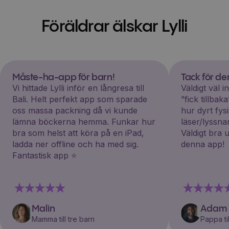
Föräldrar älskar Lylli
Måste-ha-app för barn!
Tack för d
Vi hittade Lylli inför en långresa till
Väldigt väl 
Bali. Helt perfekt app som sparade
”fick tillba
oss massa packning då vi kunde
hur dyrt fys
lämna böckerna hemma. Funkar hur
läser/lyssna
bra som helst att köra på en iPad,
Väldigt bra 
ladda ner offline och ha med sig.
denna app!
Fantastisk app ⭐️
Malin
Adam
Mamma till tre barn
Pappa til