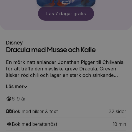
Läs 7 dagar gratis
Disney
Dracula med Musse och Kalle
En mörk natt anländer Jonathan Pigger till Chilivania
för att träffa den mystiske greve Dracula. Greven
älskar röd chili och lagar en stark och stinkande
soppa som han bjuder folk på. Jonathan upptäcker
Läs mer
att det är något konstigt med Dracula. Varför blir folk
så förändrade när de äter hans chilisoppa? Vad har
6-9
‎‎ år
egentligen greven för planer?
Bok med bilder & text
32
‎‎ sidor
Bok med berättarröst
18
min