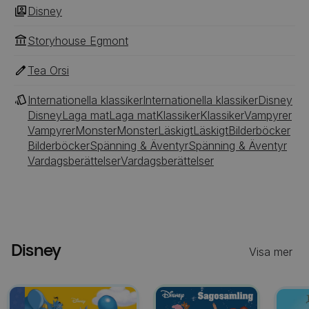
Disney
Storyhouse Egmont
Tea Orsi
Internationella klassiker
Internationella klassiker
Disney
Disney
Laga mat
Laga mat
Klassiker
Klassiker
Vampyrer
Vampyrer
Monster
Monster
Läskigt
Läskigt
Bilderböcker
Bilderböcker
Spänning & Äventyr
Spänning & Äventyr
Vardagsberättelser
Vardagsberättelser
Disney
Visa mer