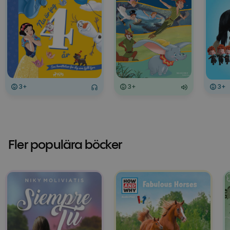
3+
3+
3+
Fler populära böcker