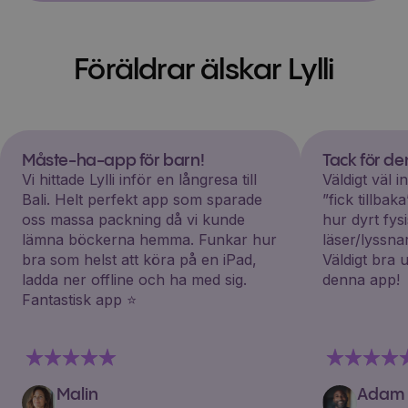
Föräldrar älskar Lylli
Måste-ha-app för barn!
Tack för d
Vi hittade Lylli inför en långresa till
Väldigt väl 
Bali. Helt perfekt app som sparade
”fick tillba
oss massa packning då vi kunde
hur dyrt fys
lämna böckerna hemma. Funkar hur
läser/lyssna
bra som helst att köra på en iPad,
Väldigt bra 
ladda ner offline och ha med sig.
denna app!
Fantastisk app ⭐️
Malin
Adam