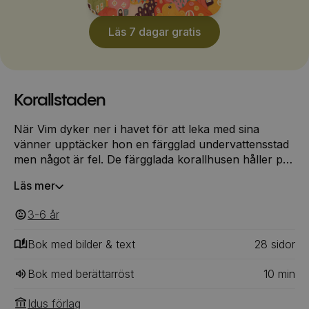
Läs 7 dagar gratis
Korallstaden
När Vim dyker ner i havet för att leka med sina
vänner upptäcker hon en färgglad undervattensstad
men något är fel. De färgglada korallhusen håller på
att blekna! Varför försvinner färgen? Och kan Vim
Läs mer
hjälpa till att rädda Korallstaden innan det är för sent?
Följ med på ett spännande undervattensäventyr fyllt
3-6
‎‎ år
av kluriga uppdrag, vänskap och viktiga hemligheter
om havets djur. En fantasifull berättelse som
Bok med bilder & text
28
‎‎ sidor
inspirerar till att ta hand om våra hav tillsammans!
Bok med berättarröst
10
min
Idus förlag