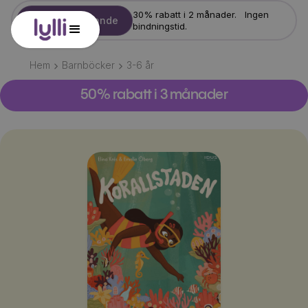
30% rabatt i 2 månader. Ingen
Starta erbjudande
bindningstid.
Hem
Barnböcker
3-6
år
50% rabatt i 3 månader