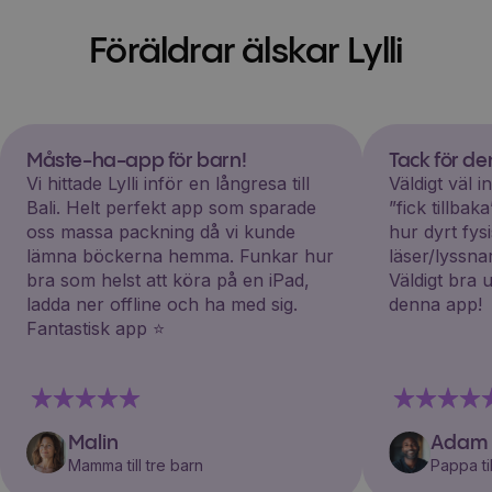
Föräldrar älskar Lylli
Måste-ha-app för barn!
Tack för d
Vi hittade Lylli inför en långresa till
Väldigt väl 
Bali. Helt perfekt app som sparade
”fick tillba
oss massa packning då vi kunde
hur dyrt fys
lämna böckerna hemma. Funkar hur
läser/lyssna
bra som helst att köra på en iPad,
Väldigt bra 
ladda ner offline och ha med sig.
denna app!
Fantastisk app ⭐️
Malin
Adam
Mamma till tre barn
Pappa til