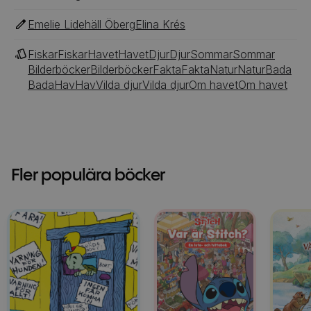
Emelie Lidehäll Öberg
Elina Krés
Fiskar
Fiskar
Havet
Havet
Djur
Djur
Sommar
Sommar
Bilderböcker
Bilderböcker
Fakta
Fakta
Natur
Natur
Bada
Bada
Hav
Hav
Vilda djur
Vilda djur
Om havet
Om havet
Fler populära böcker