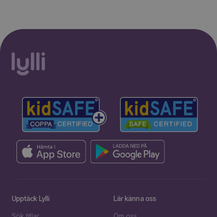
Upptäck Lylli
Lär känna oss
Sök titlar
Om oss