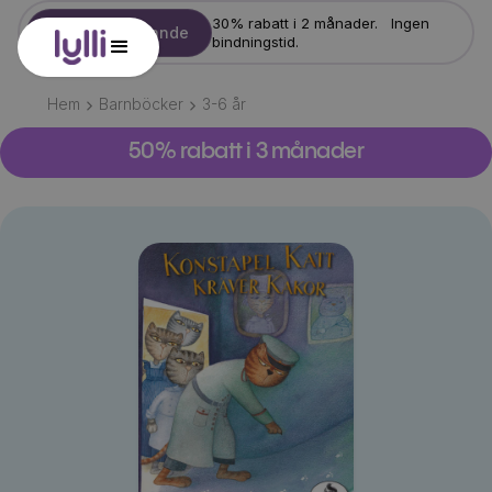
30% rabatt i 2 månader. Ingen
Starta erbjudande
bindningstid.
Hem
Barnböcker
3-6
år
50% rabatt i 3 månader