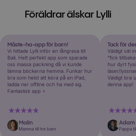
Föräldrar älskar Lylli
Måste-ha-app för barn!
Tack för d
Vi hittade Lylli inför en långresa till
Väldigt väl 
Bali. Helt perfekt app som sparade
”fick tillba
oss massa packning då vi kunde
hur dyrt fys
lämna böckerna hemma. Funkar hur
läser/lyssna
bra som helst att köra på en iPad,
Väldigt bra 
ladda ner offline och ha med sig.
denna app!
Fantastisk app ⭐️
Malin
Adam
Mamma till tre barn
Pappa til