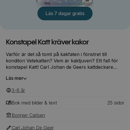
Läs 7 dagar gratis
Konstapel Katt kräver kakor
Varför är det så tomt på kakfaten i fönstret till
konditori Vetekatten? Vem är kaktjuven? Ett fall för
konstapel Katt! Carl Johan de Geers kattdeckare
vänder sig såväl till katt- som kakälskaren. Konstapel
Läs mer
Katt brukar titta på kakorna i skylten varje dag, men
just idag ligger där inte en enda kaka. Det är
3-6
‎‎ år
misstänkt! På konditoriet säger man att kakorna bara
försvinner, spårlöst. Bagare Bull är förtvivlad. Han
Bok med bilder & text
25
‎‎ sidor
bakar och bakar men alla kakor försvinner i ett
nafs.Ingenting försvinner spårlöst, säger Konstapel
Bonnier Carlsen
Katt. Se här, spår av katt-tassar… slutet av boken
finns recept på Vetekattens Drömmar.
Carl Johan De Geer