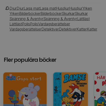
Djur
Djur
Laga mat
Laga mat
Husdjur
Husdjur
Yrken
Yrken
Bilderböcker
Bilderböcker
Skurkar
Skurkar
Spänning & Äventyr
Spänning & Äventyr
Lättläst
Lättläst
Polis
Polis
Vardagsberättelser
Vardagsberättelser
Detektiver
Detektiver
Katter
Katter
Fler populära böcker