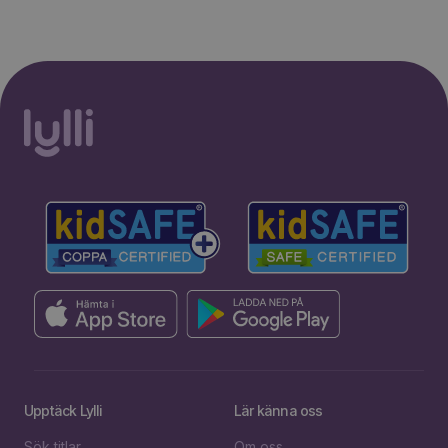
Upptäck Lylli
Lär känna oss
Sök titlar
Om oss