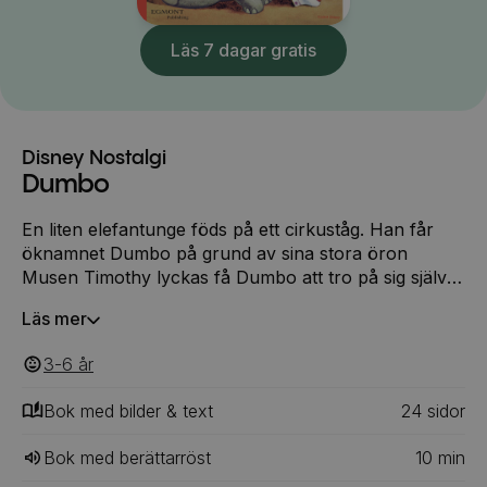
Läs 7 dagar gratis
Disney Nostalgi
Dumbo
En liten elefantunge föds på ett cirkuståg. Han får
öknamnet Dumbo på grund av sina stora öron
Musen Timothy lyckas få Dumbo att tro på sig själv
och upptäcka sin ovanliga talang nämligen konsten
Läs mer
att flyga.
3-6
‎‎ år
Bok med bilder & text
24
‎‎ sidor
Bok med berättarröst
10
min