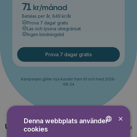
71
kr/månad
Betalas per år, 849 kr/år
Prova 7 dagar gratis
Läs och lyssna obegränsat
Ingen bindningstid
Prova 7 dagar gratis
Kampanjen gäller nya kunder fram till och med 2026-
08-24
×
Denna webbplats använder
Upptäck också
Visa alla
cookies
ENGLISH