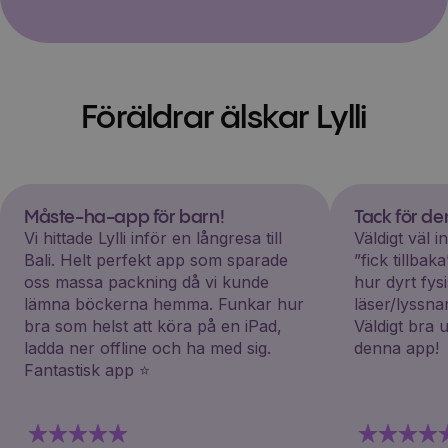
Föräldrar älskar Lylli
Måste-ha-app för barn!
Tack för d
Vi hittade Lylli inför en långresa till
Väldigt väl 
Bali. Helt perfekt app som sparade
”fick tillba
oss massa packning då vi kunde
hur dyrt fys
lämna böckerna hemma. Funkar hur
läser/lyssna
bra som helst att köra på en iPad,
Väldigt bra 
ladda ner offline och ha med sig.
denna app!
Fantastisk app ⭐️