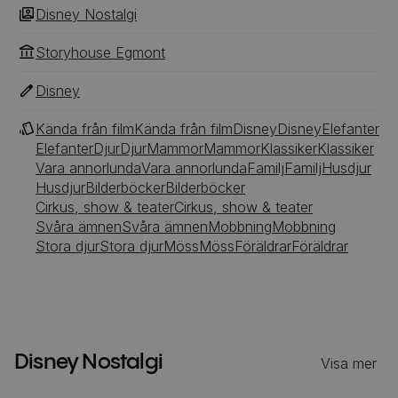
Disney Nostalgi
Storyhouse Egmont
Disney
Kända från film
Kända från film
Disney
Disney
Elefanter
Elefanter
Djur
Djur
Mammor
Mammor
Klassiker
Klassiker
Vara annorlunda
Vara annorlunda
Familj
Familj
Husdjur
Husdjur
Bilderböcker
Bilderböcker
Cirkus, show & teater
Cirkus, show & teater
Svåra ämnen
Svåra ämnen
Mobbning
Mobbning
Stora djur
Stora djur
Möss
Möss
Föräldrar
Föräldrar
Disney Nostalgi
Visa mer