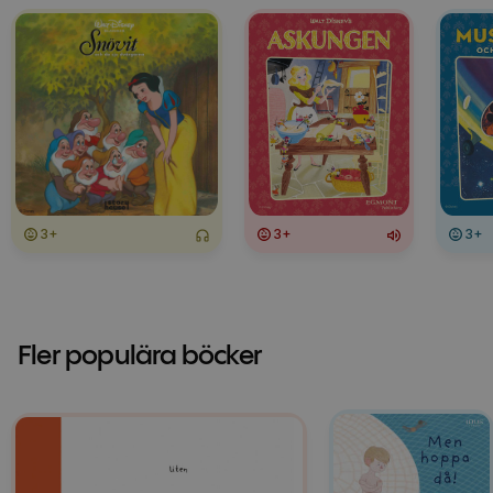
3+
3+
3+
Fler populära böcker