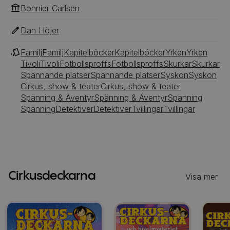
clownen Jack, den svärande fröken Inga-Britt, som
Bonnier Carlsen
ibland slår sönder saker i ren ilska, och så
tigertämjaren T-T, som är livrädd för tigrar!
Dan Höjer
Familj
Familj
Kapitelböcker
Kapitelböcker
Yrken
Yrken
Tivoli
Tivoli
Fotbollsproffs
Fotbollsproffs
Skurkar
Skurkar
Spännande platser
Spännande platser
Syskon
Syskon
Cirkus, show & teater
Cirkus, show & teater
Spänning & Äventyr
Spänning & Äventyr
Spänning
Spänning
Detektiver
Detektiver
Tvillingar
Tvillingar
Cirkusdeckarna
Visa mer