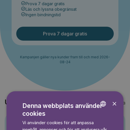
Prova 7 dagar gratis
Läs och lyssna obegränsat
Ingen bindningstid
Prova 7 dagar gratis
Kampanjen gäller nya kunder fram till och med 2026-
08-24
×
Upptäck också
Visa alla
Denna webbplats använder
cookies
ENGLISH
Vi använder cookies för att anpassa
GERMAN
innehåll, annonser och för att analysera vår
Pino