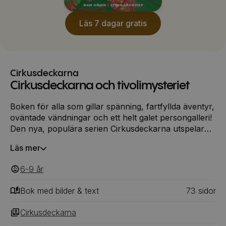
Läs 7 dagar gratis
Cirkusdeckarna
Cirkusdeckarna och tivolimysteriet
Boken för alla som gillar spänning, fartfyllda äventyr,
oväntade vändningar och ett helt galet persongalleri!
Den nya, populära serien Cirkusdeckarna utspelar
sig i en miljö som gjord för deckarmysterier. När
Läs mer
världens främste fotbollsspelare, Pelédinho, visar
upp sina ovärderliga fotbollssaker stjäl en maskerad
6-9
‎‎ år
figur dyrgriparna. Tvillingarna Kaspar och Katinka tar
upp jakten på tjuven, men de möter oanade problem.
Bok med bilder & text
73
‎‎ sidor
Vem är den mystiske skurken? Tvillingarna är
cirkusens största stjärnor, men där finns också andra
Cirkusdeckarna
färgstarka karaktärer, som den buttre men mästerlige