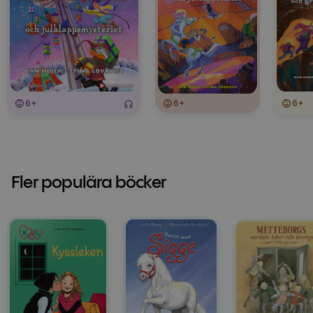
6+
6+
6+
Fler populära böcker