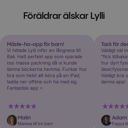
Föräldrar älskar Lylli
Måste-ha-app för barn!
Tack för d
Vi hittade Lylli inför en långresa till
Väldigt väl 
Bali. Helt perfekt app som sparade
”fick tillba
oss massa packning då vi kunde
hur dyrt fys
lämna böckerna hemma. Funkar hur
läser/lyssna
bra som helst att köra på en iPad,
Väldigt bra 
ladda ner offline och ha med sig.
denna app!
Fantastisk app ⭐️
Malin
Adam
Mamma till tre barn
Pappa til