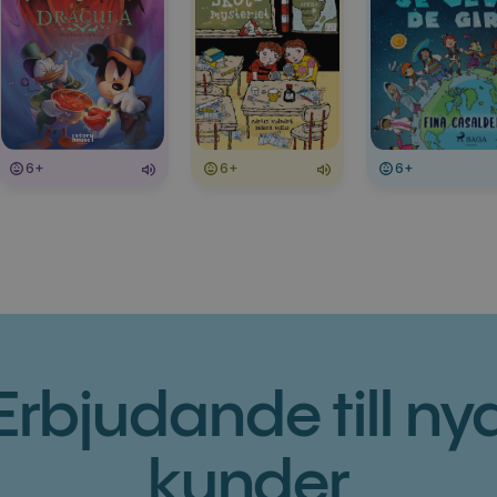
6+
6+
6+
Erbjudande till ny
kunder