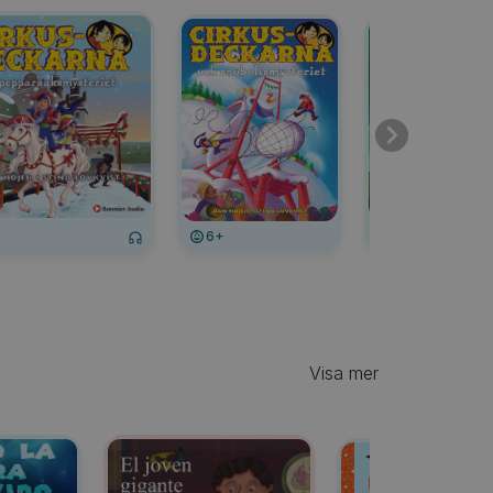
6+
6+
Visa mer