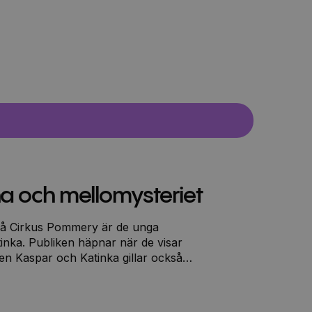
a och mellomysteriet
 på Cirkus Pommery är de unga
tinka. Publiken häpnar när de visar
Men Kaspar och Katinka gillar också
alen stjäls inför finalen av
ar tvillingarna upp jakten på bovarna.
entyr där de unga deckarna slåss med