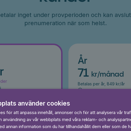
etalar inget under provperioden och kan avslut
prenumeration när som helst.
År
r
71
kr/månad
ader
Betalas per år, 849 kr/år
s
Prova 7 dagar gratis
egränsat
Läs och lyssna obegränsat
Ingen bindningstid
plats använder cookies
s för att anpassa innehåll, annonser och för att analysera vår traf
 dagar gratis
in användning av vår webbplats med våra reklam- och analyspart
Prova 7 daga
 annan information som du har tillhandahållit dem eller som de ha