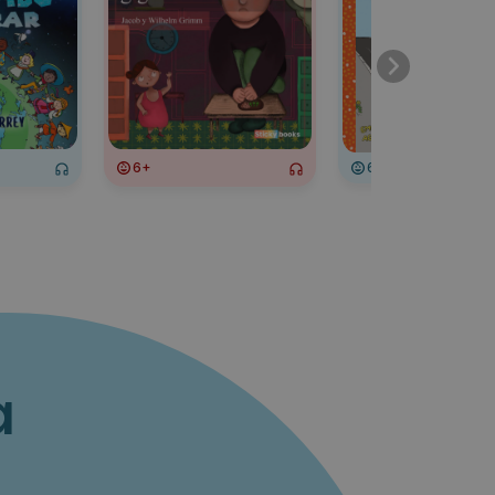
6+
6+
a