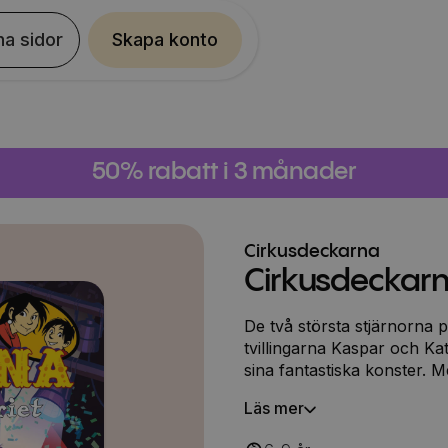
na sidor
Skapa konto
50% rabatt i 3 månader
Cirkusdeckarna
Cirkusdeckarn
De två största stjärnorna
tvillingarna Kaspar och Ka
sina fantastiska konster. 
mysterier. Så när vinnarpok
Läs mer
Melodifestivalen i Solna, t
Det blir ett dramatiskt äv