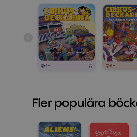
6+
6+
Fler populära böck