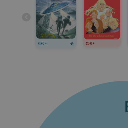
6+
6+