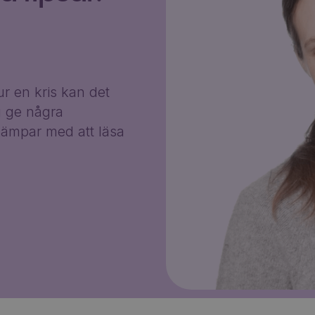
r en kris kan det
g ge några
ämpar med att läsa