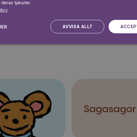
 deras tjänster.
licy
Kampanjen gäller nya kunder fram till och med 2026-08-24
JER
AVVISA ALLT
ACCEP
Sagasagor