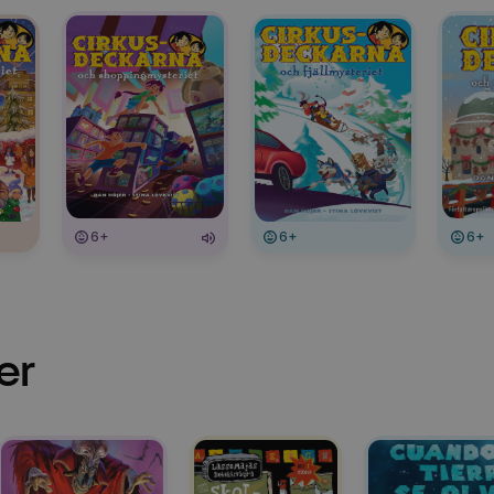
6+
6+
6+
er