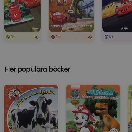
3+
3+
6+
Fler populära böcker