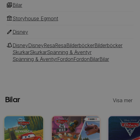
Bilar
Storyhouse Egmont
Disney
Disney
Disney
Resa
Resa
Bilderböcker
Bilderböcker
Skurkar
Skurkar
Spänning & Äventyr
Spänning & Äventyr
Fordon
Fordon
Bilar
Bilar
Bilar
Visa mer