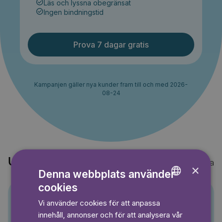
Läs och lyssna obegränsat
Ingen bindningstid
Prova 7 dagar gratis
Kampanjen gäller nya kunder fram till och med 2026-
08-24
Upptäck också
Visa alla
×
Denna webbplats använder
cookies
ENGLISH
Vi använder cookies för att anpassa
GERMAN
Pino
innehåll, annonser och för att analysera vår