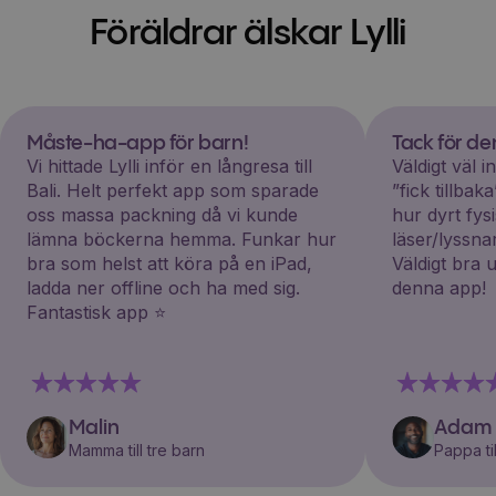
Föräldrar älskar Lylli
Måste-ha-app för barn!
Tack för d
Vi hittade Lylli inför en långresa till
Väldigt väl 
Bali. Helt perfekt app som sparade
”fick tillba
oss massa packning då vi kunde
hur dyrt fys
lämna böckerna hemma. Funkar hur
läser/lyssna
bra som helst att köra på en iPad,
Väldigt bra 
ladda ner offline och ha med sig.
denna app!
Fantastisk app ⭐️
Malin
Adam
Mamma till tre barn
Pappa til