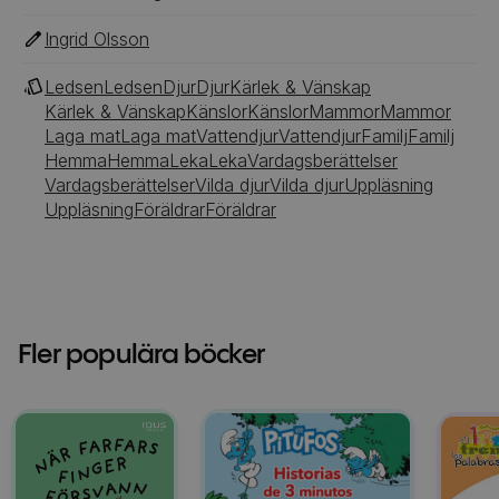
Ingrid Olsson
Ledsen
Ledsen
Djur
Djur
Kärlek & Vänskap
Kärlek & Vänskap
Känslor
Känslor
Mammor
Mammor
Laga mat
Laga mat
Vattendjur
Vattendjur
Familj
Familj
Hemma
Hemma
Leka
Leka
Vardagsberättelser
Vardagsberättelser
Vilda djur
Vilda djur
Uppläsning
Uppläsning
Föräldrar
Föräldrar
Fler populära böcker