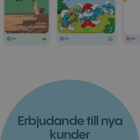
3+
3+
3+
Erbjudande till nya
kunder