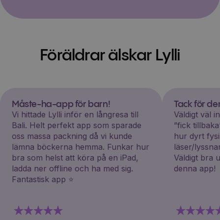
Föräldrar älskar Lylli
Måste-ha-app för barn!
Tack för d
Vi hittade Lylli inför en långresa till
Väldigt väl 
Bali. Helt perfekt app som sparade
”fick tillba
oss massa packning då vi kunde
hur dyrt fys
lämna böckerna hemma. Funkar hur
läser/lyssna
bra som helst att köra på en iPad,
Väldigt bra 
ladda ner offline och ha med sig.
denna app!
Fantastisk app ⭐️