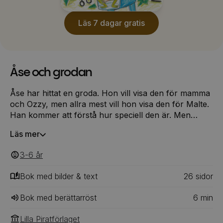
Läs 7 dagar gratis
Åse och grodan
Åse har hittat en groda. Hon vill visa den för mamma
och Ozzy, men allra mest vill hon visa den för Malte.
Han kommer att förstå hur speciell den är. Men
mamma säger bara: Maten är klar. Du får visa
Läs mer
grodan sen. Sen. Ett ord man vill sparka på! Hoppa,
slå och banka på.
3-6
‎‎ år
Bok med bilder & text
26
‎‎ sidor
Bok med berättarröst
6
min
Lilla Piratförlaget