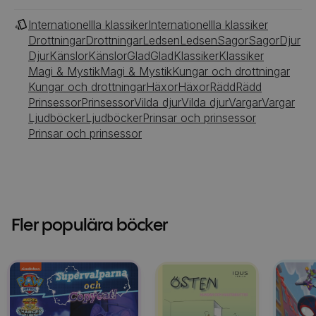
Internationellla klassiker
Internationellla klassiker
Drottningar
Drottningar
Ledsen
Ledsen
Sagor
Sagor
Djur
Djur
Känslor
Känslor
Glad
Glad
Klassiker
Klassiker
Magi & Mystik
Magi & Mystik
Kungar och drottningar
Kungar och drottningar
Häxor
Häxor
Rädd
Rädd
Prinsessor
Prinsessor
Vilda djur
Vilda djur
Vargar
Vargar
Ljudböcker
Ljudböcker
Prinsar och prinsessor
Prinsar och prinsessor
Fler populära böcker