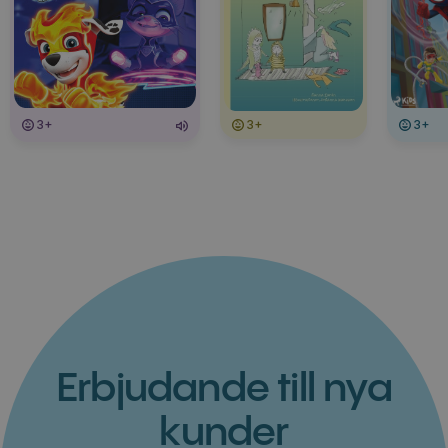
3+
3+
3+
Erbjudande till nya
kunder