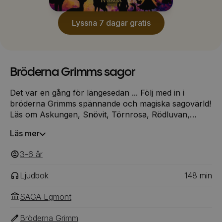
Lyssna 7 dagar gratis
Bröderna Grimms sagor
Det var en gång för längesedan ... Följ med in i
bröderna Grimms spännande och magiska sagovärld!
Läs om Askungen, Snövit, Törnrosa, Rödluvan,
Grodprinsen, Hans och Greta och en rad andra
Läs mer
klassiska sagor i denna trollbindande sagosamling.
3-6
‎‎ år
Ljudbok
148
min
SAGA Egmont
Bröderna Grimm