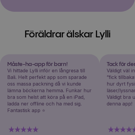
Föräldrar älskar Lylli
Måste-ha-app för barn!
Tack för d
Vi hittade Lylli inför en långresa till
Väldigt väl 
Bali. Helt perfekt app som sparade
”fick tillba
oss massa packning då vi kunde
hur dyrt fys
lämna böckerna hemma. Funkar hur
läser/lyssna
bra som helst att köra på en iPad,
Väldigt bra 
ladda ner offline och ha med sig.
denna app!
Fantastisk app ⭐️