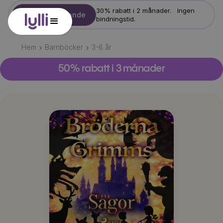
30% rabatt i 2 månader. Ingen
Starta erbjudande
bindningstid.
Hem
Barnböcker
3-6
år
50% rabatt i 3 månader