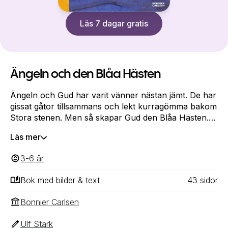
Läs 7 dagar gratis
Ängeln och den Blåa Hästen
Ängeln och Gud har varit vänner nästan jämt. De har
gissat gåtor tillsammans och lekt kurragömma bakom
Stora stenen. Men så skapar Gud den Blåa Hästen.
Och sedan dess är ingenting sig likt. För nu vill
Läs mer
Ängeln bara vara med den! Gud önskar att Hästen
inte längre fanns. Eller går det att dela en vän med
3-6
‎‎ år
någon annan?
Bok med bilder & text
43
‎‎ sidor
Bonnier Carlsen
Ulf Stark