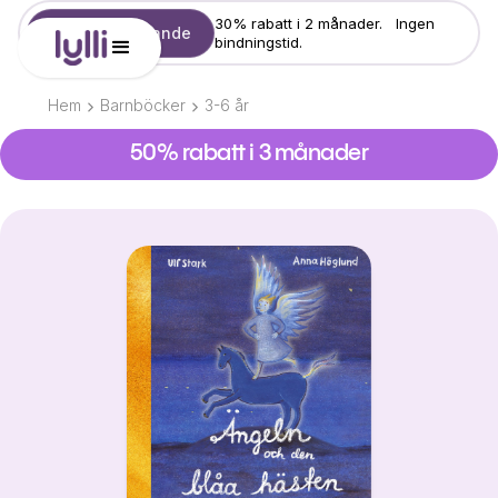
30% rabatt i 2 månader. Ingen
Starta erbjudande
bindningstid.
Hem
Barnböcker
3-6
år
50% rabatt i 3 månader