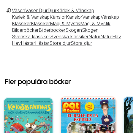
Väsen
Väsen
Djur
Djur
Kärlek & Vänskap
Kärlek & Vänskap
Känslor
Känslor
Vänskap
Vänskap
Klassiker
Klassiker
Magi & Mystik
Magi & Mystik
Bilderböcker
Bilderböcker
Skogen
Skogen
Svenska klassiker
Svenska klassiker
Natur
Natur
Hav
Hav
Hästar
Hästar
Stora djur
Stora djur
Fler populära böcker