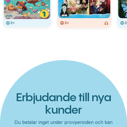
3+
3+
3
Erbjudande till nya
kunder
Du betalar inget under provperioden och kan