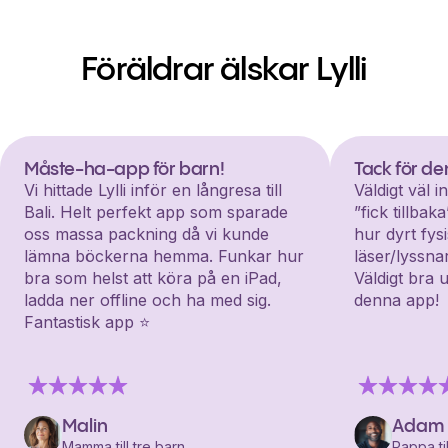
Föräldrar älskar Lylli
Måste-ha-app för barn!
Tack för d
Vi hittade Lylli inför en långresa till
Väldigt väl 
Bali. Helt perfekt app som sparade
”fick tillba
oss massa packning då vi kunde
hur dyrt fys
lämna böckerna hemma. Funkar hur
läser/lyssna
bra som helst att köra på en iPad,
Väldigt bra 
ladda ner offline och ha med sig.
denna app!
Fantastisk app ⭐️
Malin
Adam
Mamma till tre barn
Pappa til