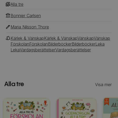
Alla tre
Bonnier Carlsen
Maria Nilsson Thore
Kärlek & Vänskap
Kärlek & Vänskap
Vänskap
Vänskap
Förskolan
Förskolan
Bilderböcker
Bilderböcker
Leka
Leka
Vardagsberättelser
Vardagsberättelser
Alla tre
Visa mer