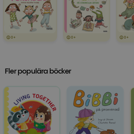
0+
0+
0+
Fler populära böcker