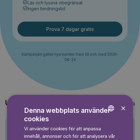
Läs och lyssna obegränsat
Ingen bindningstid
Prova 7 dagar gratis
Kampanjen gäller nya kunder fram till och med 2026-
08-24
Upptäck också
Visa alla
×
Denna webbplats använder
cookies
ENGLISH
Vi använder cookies för att anpassa
GERMAN
Pino
innehåll, annonser och för att analysera vår