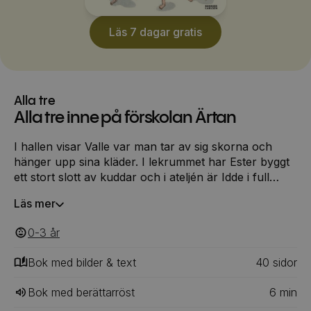
Läs 7 dagar gratis
Alla tre
Alla tre inne på förskolan Ärtan
I hallen visar Valle var man tar av sig skorna och
hänger upp sina kläder. I lekrummet har Ester byggt
ett stort slott av kuddar och i ateljén är Idde i full
gång med kul pyssel. Kanske ser det ut ungefär som
Läs mer
på din förskola?
0-3
‎‎ år
Bok med bilder & text
40
‎‎ sidor
Bok med berättarröst
6
min