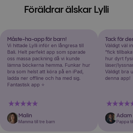
Föräldrar älskar Lylli
Måste-ha-app för barn!
Tack för d
Vi hittade Lylli inför en långresa till
Väldigt väl 
Bali. Helt perfekt app som sparade
”fick tillba
oss massa packning då vi kunde
hur dyrt fys
lämna böckerna hemma. Funkar hur
läser/lyssna
bra som helst att köra på en iPad,
Väldigt bra 
ladda ner offline och ha med sig.
denna app!
Fantastisk app ⭐️
Malin
Adam
Mamma till tre barn
Pappa til