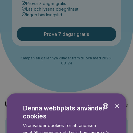
Prova 7 dagar gratis
Läs och lyssna obegränsat
Ingen bindningstid
Prova 7 dagar gratis
Kampanjen gäller nya kunder fram till och med 2026-
08-24
Upptäck också
×
Visa alla
Denna webbplats använder
cookies
ENGLISH
Vi använder cookies för att anpassa
GERMAN
innehåll, annonser och för att analysera vår
Pino