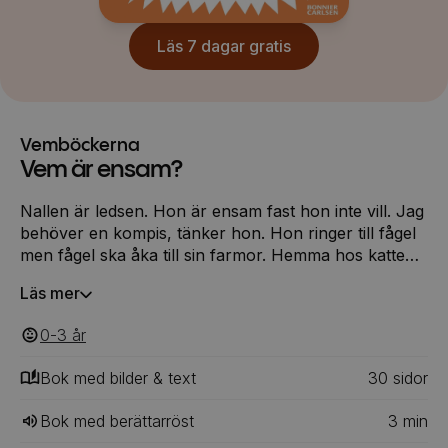
Läs 7 dagar gratis
Vemböckerna
Vem är ensam?
Nallen är ledsen. Hon är ensam fast hon inte vill. Jag
behöver en kompis, tänker hon. Hon ringer till fågel
men fågel ska åka till sin farmor. Hemma hos katten
svarar ingen. Kanin och rosa nallen leker redan med
Läs mer
varandra men hon får inte vara med. Vad ska hon
göra?
0-3
‎‎ år
Bok med bilder & text
30
‎‎ sidor
Bok med berättarröst
3
min