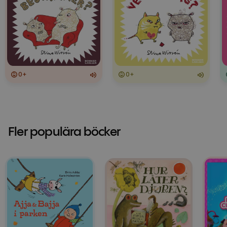
0+
0+
Fler populära böcker