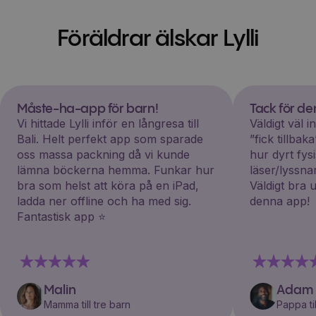
Föräldrar älskar Lylli
Måste-ha-app för barn!
Tack för d
Vi hittade Lylli inför en långresa till
Väldigt väl 
Bali. Helt perfekt app som sparade
”fick tillba
oss massa packning då vi kunde
hur dyrt fys
lämna böckerna hemma. Funkar hur
läser/lyssna
bra som helst att köra på en iPad,
Väldigt bra 
ladda ner offline och ha med sig.
denna app!
Fantastisk app ⭐️
Malin
Adam
Mamma till tre barn
Pappa til