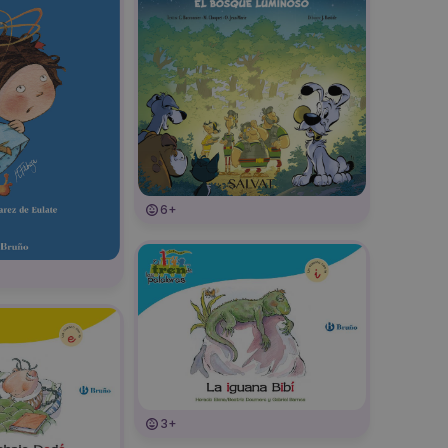
6+
3+