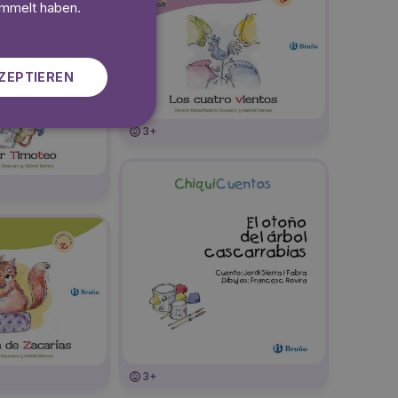
SWEDISH
ammelt haben.
ZEPTIEREN
3+
3+