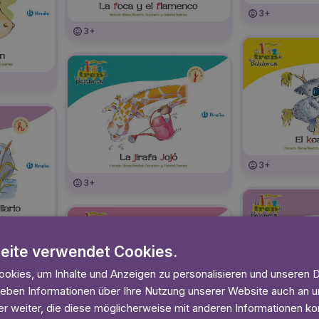
3+
3+
3+
3+
eite verwendet Cookies.
okies, um Inhalte und Anzeigen zu personalisieren und unseren 
 geben Informationen über Ihre Nutzung unserer Website auch an
r weiter, die diese möglicherweise mit anderen Informationen kom
3+