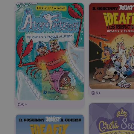
6+
6+