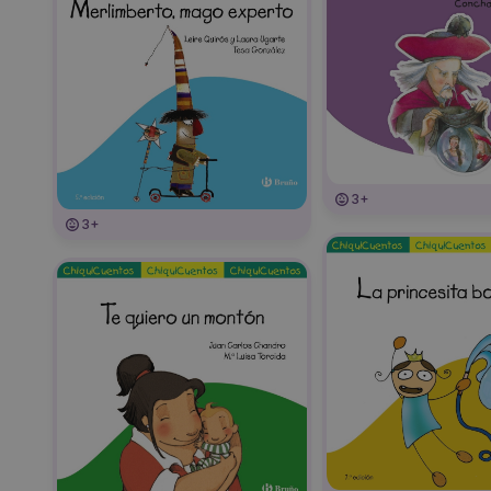
3+
3+