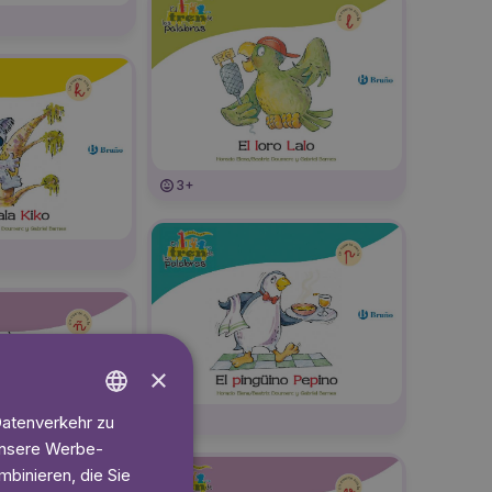
3+
×
3+
Datenverkehr zu
ENGLISH
 unsere Werbe-
GERMAN
binieren, die Sie