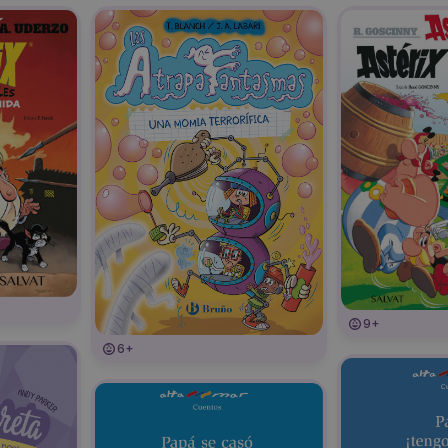
9+
6+