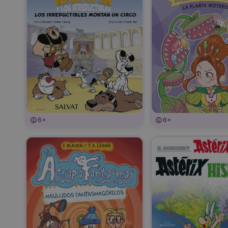
6+
6+