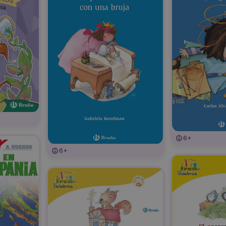
6+
6+