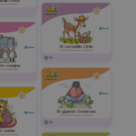
3+
3+