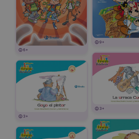
9+
6+
3+
3+