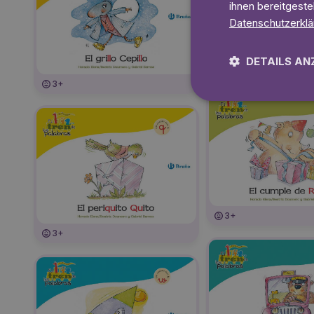
ihnen bereitgeste
Datenschutzerklä
DETAILS AN
3+
3+
3+
3+