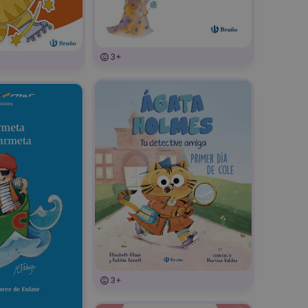
3+
3+