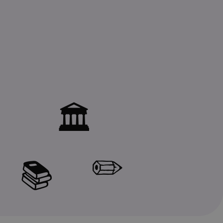
🏛️
✏️
📚